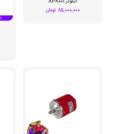
انکودر XP8001
85,000,000
تومان