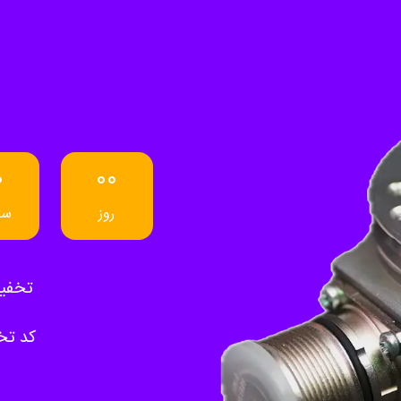
0
00
روز
سا
تخفیف 10% برای ا
کد تخفیف: r