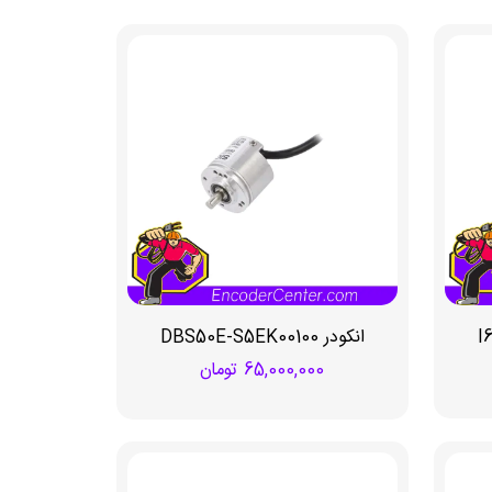
I-
انکودر DBS50E-S5EK00100
65,000,000
تومان