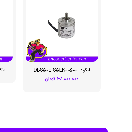
انکودر DBS50E-S5EK00500
انکودر 48
48,000,000
تومان