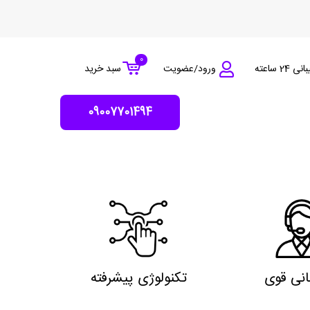
0
 24 ساعته
ورود/عضویت
سبد خرید
09007701494
انی قوی
تکنولوژی پیشرفته