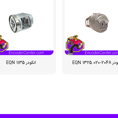
EQN 1325.020-20
انکودر EQN 1135