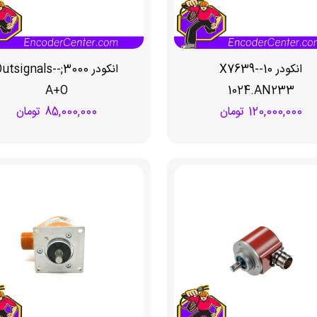
انکودر 10-X7639-
انکودر 3000;-utsignals
A+O
1024.AN233
120,000,000
تومان
85,000,000
تومان