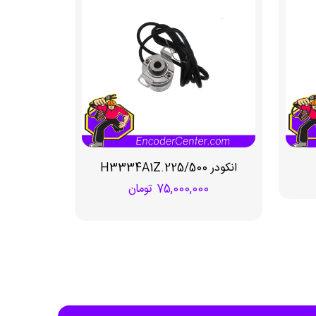
انکودر H3334A1Z.225/500
75,000,000
تومان