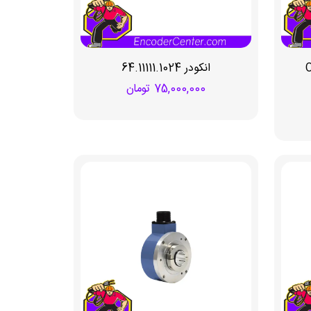
O-
انکودر 64.11111.1024
75,000,000
تومان