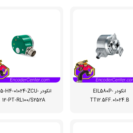
انکودر EIL580P-
انکودر 65-H4-01024-ZCU
12-PT-RL100/S252A
TT12.5FF.01024.B