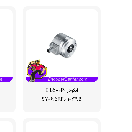
انکودر EIL580P-
SY06.5RF.01024.B