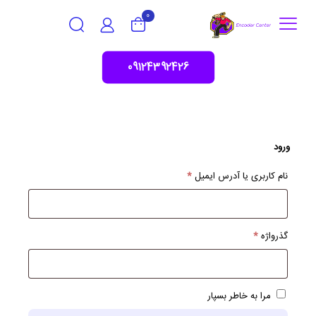
0
09124392426
ورود
الزامی
نام کاربری یا آدرس ایمیل
*
الزامی
گذرواژه
*
مرا به خاطر بسپار