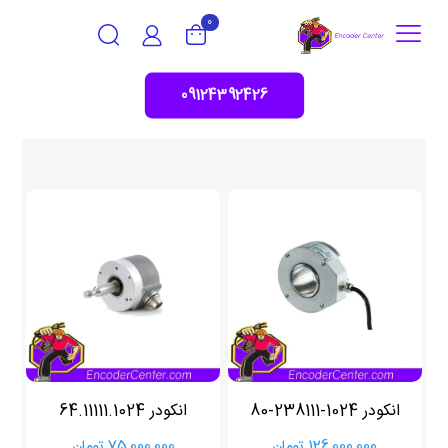
0
09124392426
انکودر 1024-238111-80
انکودر 64.11111.1024
126,000,000
تومان
75,000,000
تومان