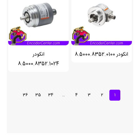
انکودر 8.5000.8352.0100
انکودر
8.5000.8352.1024
36
35
34
…
4
3
2
1