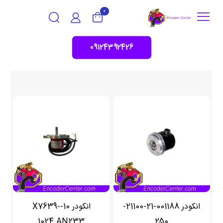
0
09124392426
انکودر 001188-21-21100-
انکودر 10-X7639-
1024.AN233
250