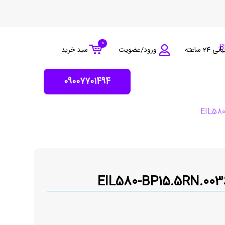
0
 24 ساعته
ورود/عضویت
سبد خرید
09007701494