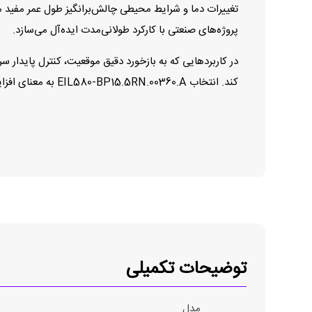
پروژه‌های صنعتی با کارکرد طولانی‌مدت ایده‌آل می‌سازد.
در کاربردهایی که به بازخورد دقیق موقعیت، کنترل پایدار س
کند. انتخاب EIL580‑BP15.5RN.00360.A به معنای افزایش دقت کنترل و پایداری در فرآیندهای اتوماسیون صنعتی پیشرفته است.
توضیحات تکمیلی
مدل