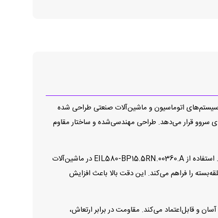
هت چرخش در سیستم‌های اتوماسیون و ماشین‌آلات صنعتی طراحی شده
های پایدار و دقیق، بازخورد مطمئن حرکت شفت را در اختیار کنترل‌کننده‌های موتور، PLCها و درایوهای سروو قرار می‌دهد. طراحی مهندسی‌شده و ساختار مقاوم
این انکودر با رزولوشن 360 پالس در هر دور، گزینه‌ای ایده‌آل برای کاربردهایی است که به بازخورد دقیق و کنترل مطمئن حرکت نیاز دارند. استفاده از EIL580‑BP15.5RN.00360.A در ماشین‌آلات
بسته را فراهم می‌کند. این دقت بالا باعث افزایش
ان و قابل‌اعتماد می‌کند. مقاومت در برابر ارتعاش،