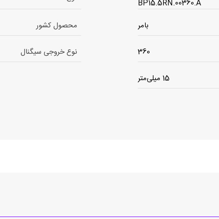
BP15.5RN.00360.A
بامر
محصول کشور
360
نوع خروجی سیگنال
15 میلی‌متر