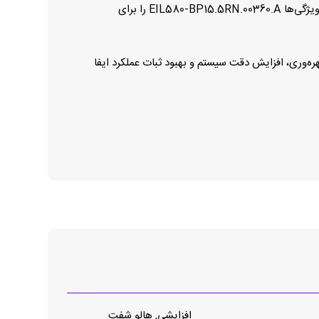
تغییرات دما و شرایط محیطی چالش‌برانگیز طول عمر مفید محصول را افزایش داده و نیاز به تعمیر و نگهداری را به حداقل می‌رساند. این ویژگی‌ها EIL580‑BP15.5RN.00360.A را برای
هره‌وری، افزایش دقت سیستم و بهبود ثبات عملکرد ایفا
افزایشی, هالو شفت