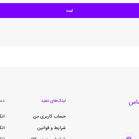
لینک‌های مفید
دست
حساب کاربری من
انک
شرایط و قوانین
انک