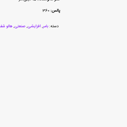
پالس:
360
دسته:
بامر
,
افزایشی
,
صنعتی
,
هالو شف