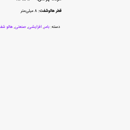
قطر هالوشفت:
8 میلی‌متر
دسته:
بامر
,
افزایشی
,
صنعتی
,
هالو شف