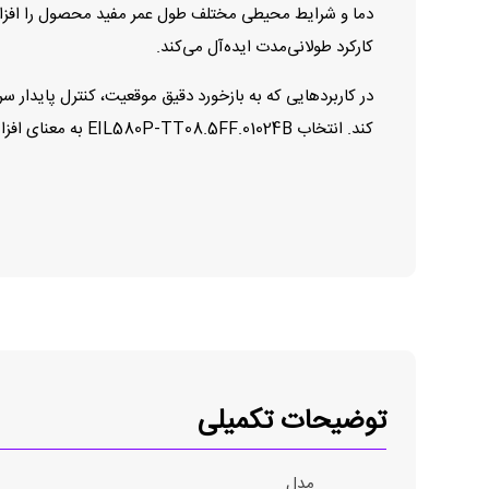
کارکرد طولانی‌مدت ایده‌آل می‌کند.
در کاربردهایی که به بازخورد دقیق موقعیت، کنترل پایدار سر
کند. انتخاب EIL580P‑TT08.5FF.01024B به معنای افزایش دقت کنترل و پایداری در فرآیندهای اتوماسیون صنعتی پیشرفته است.
توضیحات تکمیلی
مدل