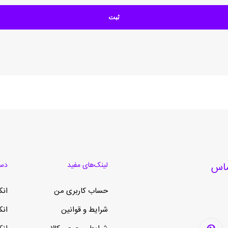
لینک‌های مفید
دست
حساب کاربری من
انک
شرایط و قوانین
انک