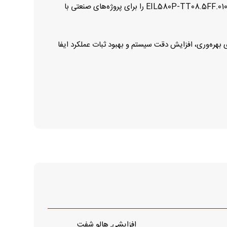
دما و شرایط محیطی مختلف طول عمر مفید محصول را افزایش داده و نیاز به تعمیر و نگهداری را به حداقل می‌رساند. این ویژگی‌ها EIL580P‑TT08.5FF.01024B را برای پروژه‌های صنعتی با
ای بهره‌وری، افزایش دقت سیستم و بهبود ثبات عملکرد ایفا
افزایشی, هالو شفت