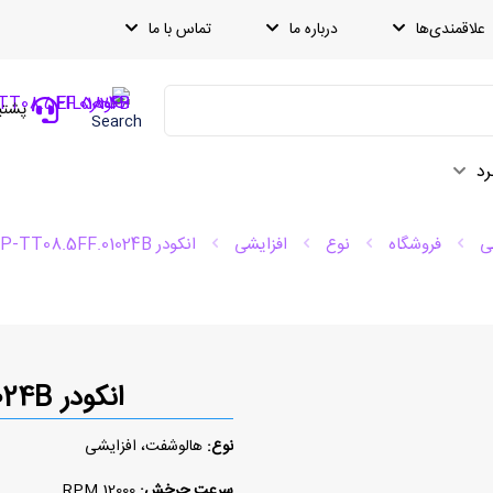
علاقمندی‌ها
درباره ما
تماس با ما
پشتیبانی
Search
رد
ی
فروشگاه
نوع
افزایشی
انکودر EIL580P-TT08.5FF.01024B
انکودر EIL580P-TT08.5FF.01024B
نوع:
هالوشفت، افزایشی
سرعت چرخش:
12000 RPM