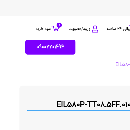
0
 24 ساعته
ورود/عضویت
سبد خرید
09007701494