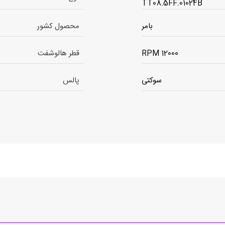
TT08.5FF.01024B
بامر
محصول کشور
12000 RPM
قطر هالوشفت
سوکتی
پالس