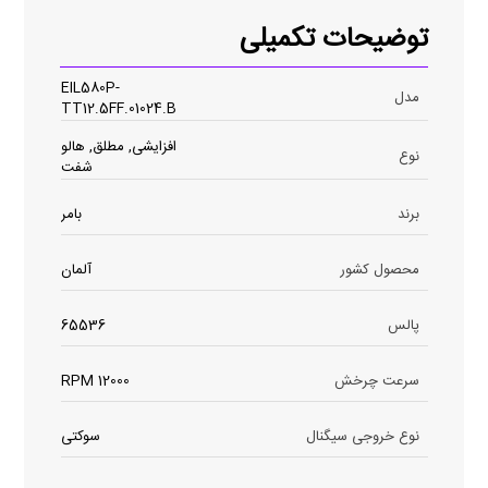
توضیحات تکمیلی
EIL580P-
مدل
TT12.5FF.01024.B
افزایشی, مطلق, هالو
نوع
شفت
برند
بامر
محصول کشور
آلمان
پالس
65536
سرعت چرخش
12000 RPM
نوع خروجی سیگنال
سوکتی