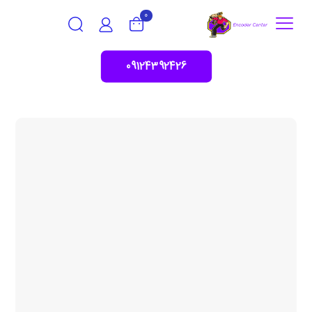
0
09124392426