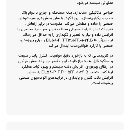
عملیاتی سیستم می‌شود.
طراحی مکانیکی استاندارد، بدنه مستحکم و اجزای با دوام بالا،
نصب و یکپارچه‌سازی این انکودر با سایر بخش‌های سیستم‌های
صنعتی را ساده و مطمئن می‌کند. مقاومت در برابر ارتعاش،
تغییرات دما و شرایط محیطی مختلف طول عمر مفید محصول را
افزایش داده و نیاز به تعمیر و نگهداری را به حداقل می‌رساند.
این ویژگی‌ها EIL580P‑TT12.5FF.01024.B را برای پروژه‌های
صنعتی با کارکرد طولانی‌مدت ایده‌آل می‌کند.
در کاربردهایی که به بازخورد دقیق موقعیت، کنترل پایدار سرعت
و عملکرد قابل‌اعتماد نیاز دارند، این انکودر می‌تواند نقش مؤثری
در ارتقای بهره‌وری، افزایش دقت سیستم و بهبود ثبات عملکرد
ایفا کند. انتخاب EIL580P‑TT12.5FF.01024.B به معنای
افزایش دقت کنترل و پایداری در فرآیندهای اتوماسیون صنعتی
پیشرفته است.