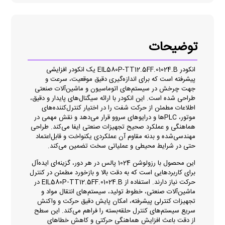
توضیحات
انکودر EIL580P-TT12.5FF.01024.B یک انکودر افزایشی
پیشرفته است که برای اندازه‌گیری دقیق موقعیت، سرعت و
جهت چرخش در سیستم‌های اتوماسیون و ماشین‌آلات صنعتی
طراحی شده است. این انکودر با ارائه سیگنال‌های پایدار و دقیق،
اطلاعات مطمئن از حرکت شفت را در اختیار کنترل‌کننده‌های
موتور، PLCها و درایوهای سروو قرار می‌دهد و نقش مهمی در
هماهنگی و عملکرد صحیح تجهیزات صنعتی ایفا می‌کند. طراحی
مهندسی‌شده و بدنه مقاوم آن عملکردی یکنواخت و قابل‌اعتماد
حتی در شرایط محیطی و عملیاتی سخت تضمین می‌کند.
این محصول با رزولوشن 1024 پالس در هر دور، گزینه‌ای ایده‌آل
برای کاربردهایی است که به دقت بالا و بازخورد مطمئن در کنترل
حرکت نیاز دارند. استفاده از EIL580P‑TT12.5FF.01024.B در
ماشین‌آلات صنعتی، خطوط تولید، سیستم‌های انتقال مواد و
تجهیزات کنترلی پیشرفته، امکان پایش دقیق حرکت و واکنش
سریع سیستم‌های کنترل حلقه‌بسته را فراهم می‌کند. این سطح
از دقت باعث افزایش هماهنگی حرکتی و کاهش خطاهای