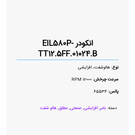
انکودر EIL580P-
TT12.5FF.01024.B
نوع:
هالوشفت، افزایشی
سرعت چرخش:
12000 RPM
پالس:
65536
دسته:
بامر
,
افزایشی
,
صنعتی
,
مطلق
,
هالو شفت