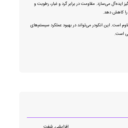
ایده‌آل می‌سازد. مقاومت در برابر گرد و غبار، رطوبت و
 را کاهش دهد.
 سریع حرکت نیاز دارند، ITD40B10 1024 H NI KR2 S 11 IP65 انتخابی مطمئن و مقاوم است. این انکودر می‌تواند در بهبود عملکرد سیستم‌های
تی است.
افزایشی, شفت