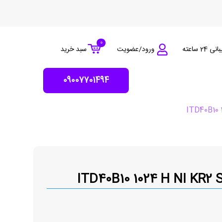
0
 24 ساعته
ورود/عضویت
سبد خرید
09007701494