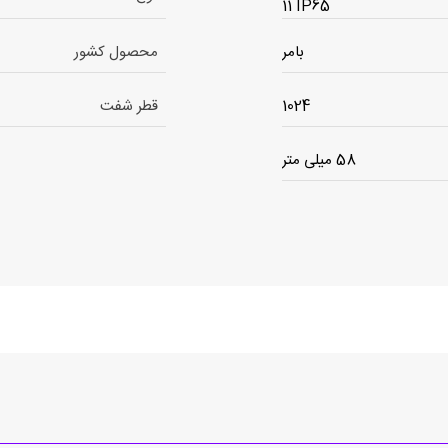
11 IP65
بامر
محصول کشور
1024
قطر شفت
58 میلی متر