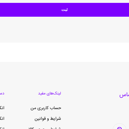
لینک‌های مفید
دست
حساب کاربری من
انک
شرایط و قوانین
انک