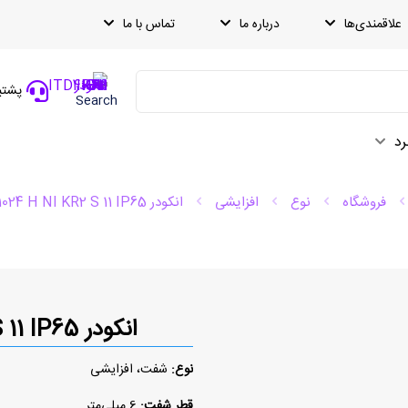
علاقمندی‌ها
درباره ما
تماس با ما
پشتیبانی
Search
رد
فروشگاه
نوع
افزایشی
انکودر ITD40B10 1024 H NI KR2 S 11 IP65
انکودر ITD40B10 1024 H NI KR2 S 11 IP65
نوع:
شفت، افزایشی
قطر شفت:
6 میلی‌متر