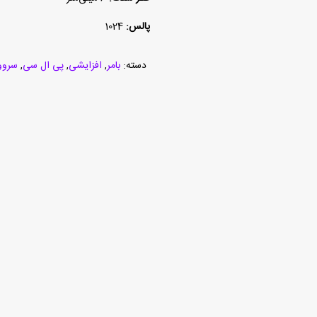
پالس:
1024
دسته:
بامر
,
افزایشی
,
پی ال سی
,
سروو 