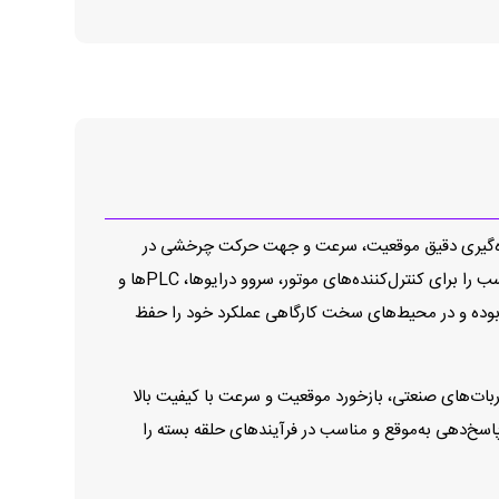
ست که برای اندازه‌گیری دقیق موقعیت، سرعت و جهت حرکت چرخشی در
سیستم‌های کنترل و اتوماسیون به‌کار می‌رود. این انکودر با ارائه خروجی 1024 پالس در هر دور، سیگنال‌های قابل‌اعتماد و با رزولوشن مناسب را برای کنترل‌کننده‌های موتور، سروو درایوها، PLCها و
گرد و غبار و پاشش آب مقاوم بوده و در محیط‌های سخت کارگاهی عملکرد خود را حفظ
ق و دوام بالا این انکودر باعث می‌شود که در کاربردهای صنعتی مختلف، از خطوط تولید اتوماتیک گرفته تا ماشین‌آلات CNC و ربات‌های صنعتی، بازخورد موقعیت و سرعت با کیفیت بالا
شند و پاسخ‌دهی به‌موقع و مناسب در فرآیندهای حلقه‌ بسته را