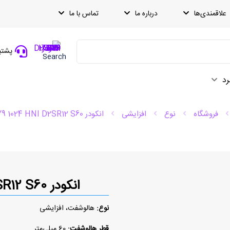
علاقمندی‌ها
درباره ما
تماس با ما
پشتیبانی
Search
رد
فروشگاه
نوع
افزایشی
انکودر ITD70 A4Y9 1024 HNI D2SR12 S60
انکودر ITD70 A4Y9 1024 HNI D2SR12 S60
نوع:
هالوشفت، افزایشی
قطر هالوشفت:
60 میلی‌متر