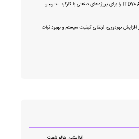
دما و شرایط محیطی متنوع، طول عمر مفید محصول را افزایش داده و نیاز به تعمیر و نگهداری را به حداقل می‌رساند. این ویژگی‌ها ITD70 A4Y9 را برای پروژه‌های صنعتی با کارکرد مداوم و
سرعت و عملکرد مطمئن نیاز دارند، ITD70 A4Y9 1024 می‌تواند نقش مؤثری در افزایش بهره‌وری، ارتقای کیفیت سیستم و بهبود ثبات
افزایشی, هالو شفت