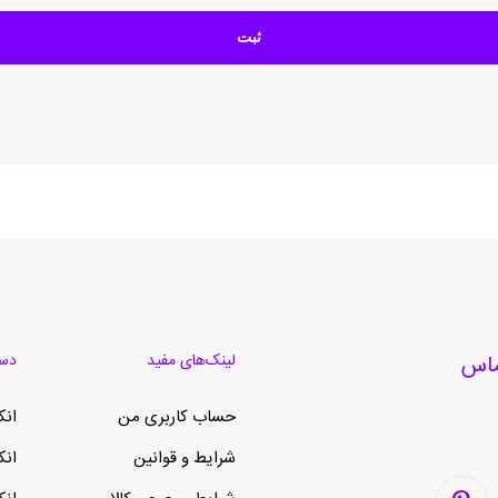
لینک‌های مفید
دست
حساب کاربری من
انک
شرایط و قوانین
انک