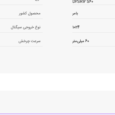
D2SR12 S60
بامر
محصول کشور
1024
نوع خروجی سیگنال
60 میلی‌متر
سرعت چرخش