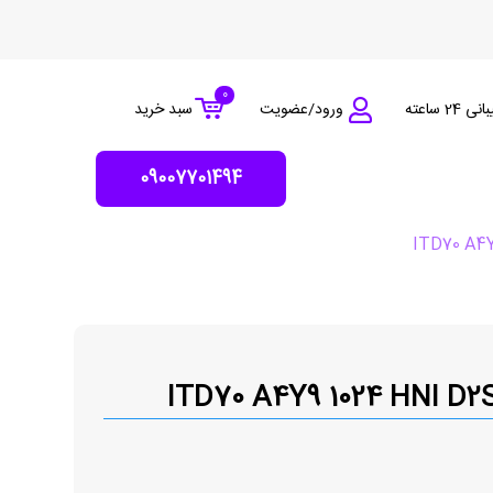
0
 24 ساعته
ورود/عضویت
سبد خرید
09007701494