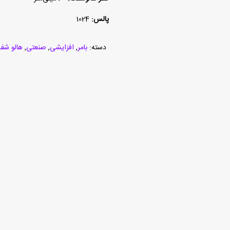
پالس:
1024
دسته:
بامر
,
افزایشی
,
صنعتی
,
هالو شف