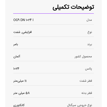
توضیحات تکمیلی
مدل
OG9 DN 1024 I
نوع
افزایشی, شفت
برند
بامر
محصول کشور
آلمان
پالس
1024
قطر شفت
11 میلی‌متر
قطر بدنه
58 میلی متر
نوع خروجی سیگنال
کانکتوری