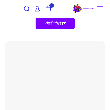
0
09124392426