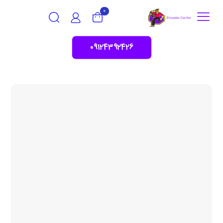
0
09124392426