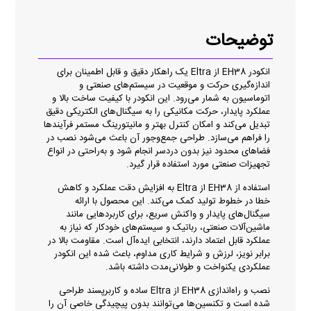
توضیحات
انکودر EH38 از Eltra یک راهکار دقیق و قابل اطمینان برای
اندازه‌گیری حرکت و موقعیت در سیستم‌های صنعتی و
اتوماسیون به شمار می‌رود. این انکودر با کیفیت ساخت بالا و
عملکرد پایدار، حرکت مکانیکی را به سیگنال‌های الکتریکی دقیق
تبدیل می‌کند و امکان کنترل بهتر و مانیتورینگ مستمر فرآیندها
را فراهم می‌سازد. طراحی جمع‌وجور آن باعث می‌شود نصب در
فضاهای محدود نیز بدون دردسر انجام شود و به‌راحتی در انواع
تجهیزات صنعتی مورد استفاده قرار گیرد.
استفاده از EH38 از Eltra به افزایش دقت عملکرد و کاهش
خطا در خطوط تولید کمک می‌کند. این محصول با ارائه
سیگنال‌های پایدار و واکنش سریع، برای کاربردهایی مانند
ماشین‌آلات صنعتی، رباتیک و سیستم‌های خودکار که نیاز به
عملکرد قابل اعتماد دارند، انتخابی ایده‌آل است. مقاومت بالا در
برابر نویز، لرزش و شرایط کاری مداوم، باعث شده این انکودر
عملکردی یکنواخت و طولانی‌مدت داشته باشد.
نصب و راه‌اندازی EH38 از Eltra ساده و کاربرپسند طراحی
شده است و تکنسین‌ها می‌توانند بدون پیچیدگی خاصی آن را