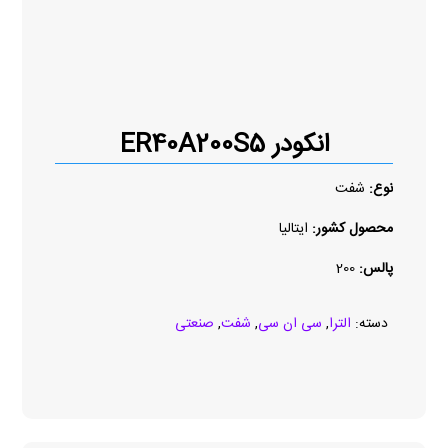
انکودر ER40A200S5
نوع:
شفت
محصول کشور:
ایتالیا
پالس:
200
دسته:
الترا
,
سی ان سی
,
شفت
,
صنعتی