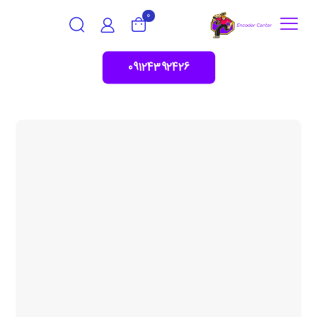
0
09124392426