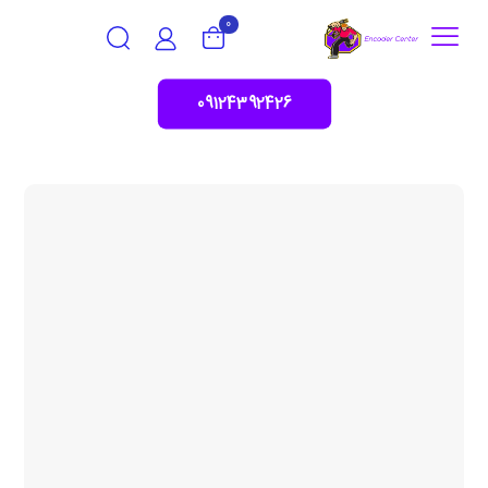
0
09124392426