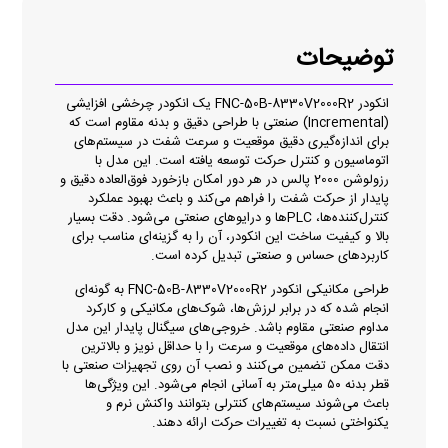
توضیحات
انکودر FNC-50B-8330V2000R2 یک انکودر چرخشی افزایشی
(Incremental) صنعتی با طراحی دقیق و بدنه مقاوم است که
برای اندازه‌گیری دقیق موقعیت و سرعت شفت در سیستم‌های
اتوماسیون و کنترل حرکت توسعه یافته است. این مدل با
رزولوشن 2000 پالس در هر دور امکان بازخورد فوق‌العاده دقیق و
پایدار از حرکت شفت را فراهم می‌کند و باعث بهبود عملکرد
کنترل‌کننده‌ها، PLCها و درایوهای صنعتی می‌شود. دقت بسیار
بالا و کیفیت ساخت این انکودر، آن را به گزینه‌ای مناسب برای
کاربردهای حساس و صنعتی تبدیل کرده است.
طراحی مکانیکی انکودر FNC-50B-8330V2000R2 به گونه‌ای
انجام شده که در برابر لرزش‌ها، شوک‌های مکانیکی و کارکرد
مداوم صنعتی مقاوم باشد. خروجی‌های سیگنال پایدار این مدل
انتقال داده‌های موقعیت و سرعت را با حداقل نویز و بالاترین
دقت ممکن تضمین می‌کنند و نصب آن روی تجهیزات صنعتی با
قطر بدنه ۵۰ میلی‌متر به آسانی انجام می‌شود. این ویژگی‌ها
باعث می‌شوند سیستم‌های کنترلی بتوانند واکنش نرم و
یکنواختی نسبت به تغییرات حرکت ارائه دهند.