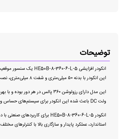
توضیحات
انکودر افزایشی 6-L-5
این انکودر با بدنه ۵۰ میلی‌متری و شفت ۸ میلی‌متری، نصب آسان روی موتور یا محورهای مکانیکی دارد و برای کاربردهای صنعتی و نیمه‌صنعتی قابل اعتماد است.
ولت DC باعث شده این انکودر برای سیستم‌های حساس و مدارهای کنترلی با نیاز به سیگنال ولتاژ پایین، انتخابی ایده‌آل باشد.
انکودر HE50B-8-360-6-L-5 برای 
استاندارد، عملکرد پایدار و سازگاری بالا با کنترلرهای مخ