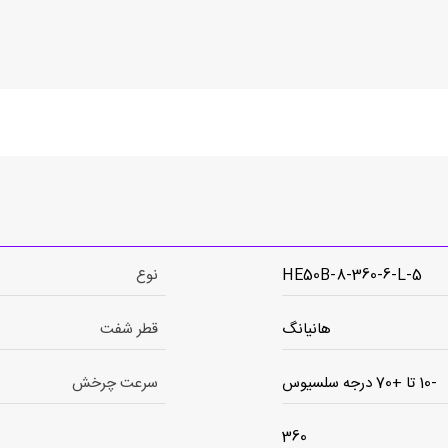
HE50B-8-360-6-L-5
نوع
هانیانگ
قطر شفت
-10 تا +70 درجه سلسیوس
سرعت چرخش
360