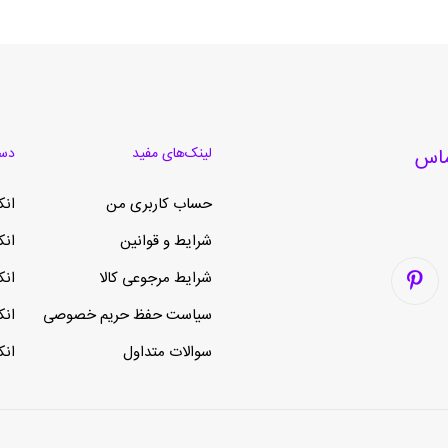
لینک‌های مفید
دست
حساب کاربری من
انک
شرایط و قوانین
انک
شرایط مرجوعی کالا
انک
سیاست حفظ حریم خصوصی
انک
سوالات متداول
انک