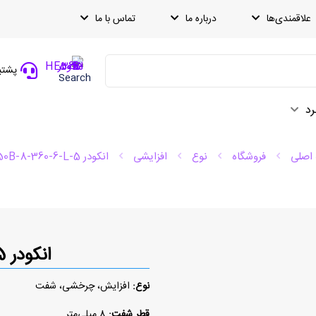
علاقمندی‌ها
درباره ما
تماس با ما
پشتیبانی
Search
رد
اصلی
فروشگاه
نوع
افزایشی
انکودر HE50B-8-360-6-L-5
انکودر HE50B-8-360-6-L-5
نوع:
افزایش، چرخشی، شفت
قطر شفت:
8 میلی‌متر