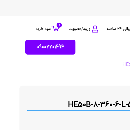
0
 24 ساعته
ورود/عضویت
سبد خرید
09007701494