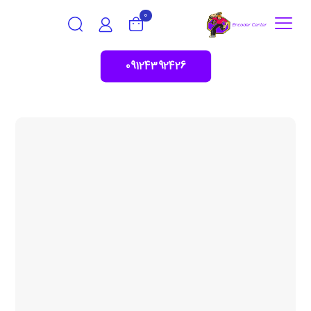
0
09124392426