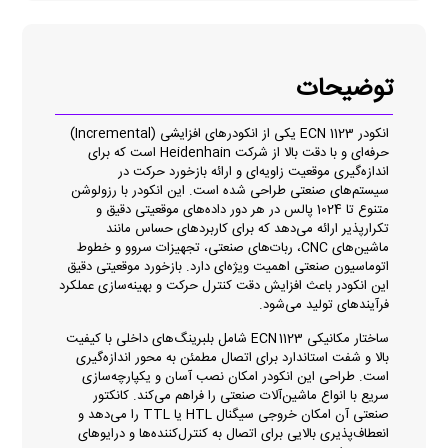
توضیحات
انکودر ECN 1123 یکی از انکودرهای افزایشی (Incremental)
حرفه‌ای و با دقت بالا از شرکت Heidenhain است که برای
اندازه‌گیری موقعیت زاویه‌ای و ارائه بازخورد حرکت در
سیستم‌های صنعتی طراحی شده است. این انکودر با رزولوشن
متنوع تا 1024 پالس در هر دور داده‌های موقعیتی دقیق و
تکرارپذیر ارائه می‌دهد که برای کاربردهای حساس مانند
ماشین‌های CNC، ربات‌های صنعتی، تجهیزات سروو و خطوط
اتوماسیون صنعتی اهمیت ویژه‌ای دارد. بازخورد موقعیتی دقیق
این انکودر باعث افزایش دقت کنترل حرکت و بهینه‌سازی عملکرد
فرآیندهای تولید می‌شود.
ساختار مکانیکی ECN 1123 شامل بلبرینگ‌های داخلی با کیفیت
بالا و شفت استاندارد برای اتصال مطمئن به محور اندازه‌گیری
است. طراحی این انکودر امکان نصب آسان و یکپارچه‌سازی
سریع با انواع ماشین‌آلات صنعتی را فراهم می‌کند. کانکتور
صنعتی آن امکان خروجی سیگنال HTL یا TTL را می‌دهد و
انعطاف‌پذیری بالایی برای اتصال به کنترل‌کننده‌ها و درایوهای