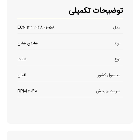
توضیحات تکمیلی
مدل
ECN 113 2048 01–58
برند
هایدن هاین
نوع
شفت
محصول کشور
آلمان
سرعت چرخش
2048 RPM