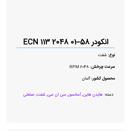
انکودر ECN 113 2048 01–58
نوع:
شفت
سرعت چرخش:
2048 RPM
محصول کشور:
آلمان
دسته:
هایدن هاین
,
آسانسور
,
سی ان سی
,
شفت
,
صنعتی