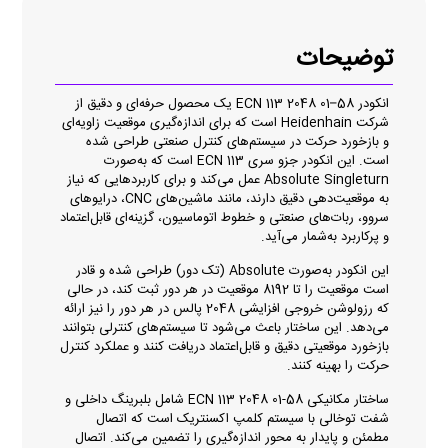
توضیحات
انکودر ECN 113 2048 01–58 یک محصول حرفه‌ای و دقیق از
شرکت Heidenhain است که برای اندازه‌گیری موقعیت زاویه‌ای
و بازخورد حرکت در سیستم‌های کنترل صنعتی طراحی شده
است. این انکودر جزو سری ECN 113 است که به‌صورت
Absolute Singleturn عمل می‌کند و برای کاربردهایی که نیاز
به موقعیت‌دهی دقیق دارند، مانند ماشین‌های CNC، درایوهای
سروو، ربات‌های صنعتی و خطوط اتوماسیون، گزینه‌ای قابل‌اعتماد
و پرکاربرد به‌شمار می‌آید.
این انکودر به‌صورت Absolute (تک دور) طراحی شده و قادر
است موقعیت را تا 8192 موقعیت در هر دور ثبت کند، در حالی
که رزولوشن خروجی افزایشی 2048 پالس در هر دور را نیز ارائه
می‌دهد. این ساختار باعث می‌شود تا سیستم‌های کنترلی بتوانند
بازخورد موقعیتی دقیق و قابل‌اعتماد دریافت کنند و عملکرد کنترل
حرکت را بهینه کنند.
ساختار مکانیکی ECN 113 2048 01-58 شامل بلبرینگ داخلی و
شفت توخالی با سیستم کلمپ اکسنتریک است که اتصال
مطمئن و پایدار به محور اندازه‌گیری را تضمین می‌کند. اتصال