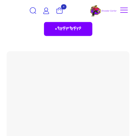
0
09124392426