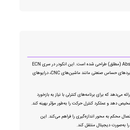
انکودر ECN 1313 512 یکی از محصولات پیشرفته شرکت Heidenhain است که برای اندازه‌گیری موقعیت زاویه‌ای دقیق به‌صورت Absolute (مطلق) طراحی شده است. این انکودر در سری ECN
1313 قرار دارد و با بهره‌گیری از تکنولوژی‌های مهندسی آلمانی، داده‌های موقعیتی بسیار دقیق، پایدار و تکرارپذیر ارائه می‌کند، که برای کاربردهای حساس صنعتی مانند ماشین‌های CNC، درایوهای
وشن موقعیت 8192 مقدار در هر دور (معادل 13 بیت) است، در حالی که شمارش افزایشی خروجی 512 خط را ارائه می‌دهد که برای برنامه‌های کنترلی با نیاز به بازخورد
یص دهد و عملکرد کنترل حرکت را به‌طور مؤثر بهینه کند.
Tapered 1:10) با قطر مؤثر حدود 9.25 میلی‌متر است که نصب و اتصال محکم به محور اندازه‌گیری را فراهم می‌کند. این