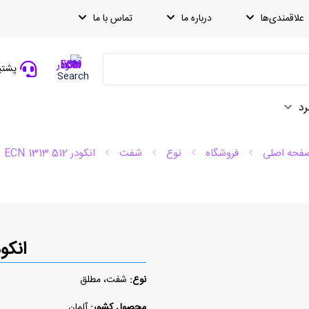
علاقمندی‌ها
درباره ما
تماس با ما
پشتیبانی
Search
رد
فحه اصلی
فروشگاه
نوع
شفت
انکودر ECN 1313 512
انکودر 3 512
نوع:
شفت، مطلق
محصول کشور:
آلمان