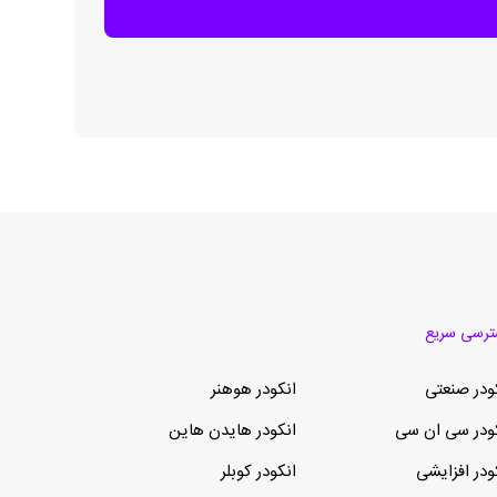
رسی سریع
ودر صنعتی
انکودر هوهنر
ودر سی ان سی
انکودر هایدن هاین
ودر افزایشی
انکودر کوبلر