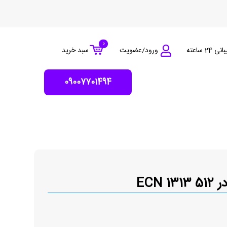
0
 24 ساعته
ورود/عضویت
سبد خرید
09007701494
ECN 131