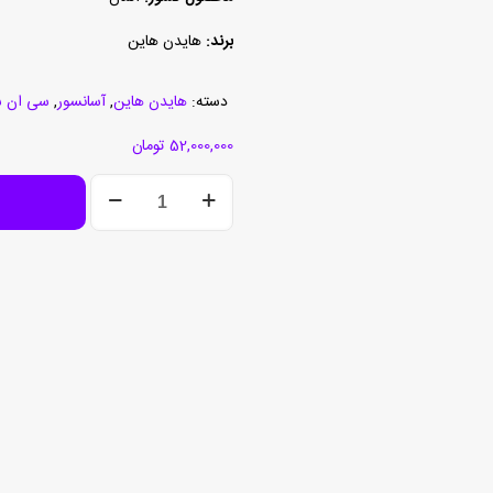
برند:
هایدن هاین
دسته:
هایدن هاین
,
آسانسور
,
سی ان 
52,000,000
تومان
انکودر
ECN
1313
512
عدد