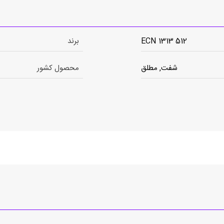
ECN 1313 512
برند
شفت, مطلق
محصول کشور