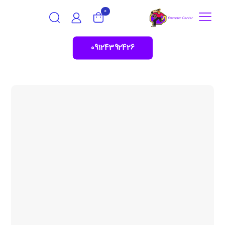
0
09124392426