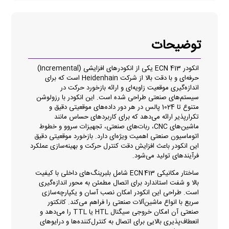
توضیحات
انکودر ECN 413 یکی از انکودرهای افزایشی (Incremental)
حرفه‌ای و با دقت بالا از شرکت Heidenhain است که برای
اندازه‌گیری موقعیت زاویه‌ای و ارائه بازخورد حرکت در
سیستم‌های صنعتی طراحی شده است. این انکودر با رزولوشن
متنوع تا 1024 پالس در هر دور داده‌های موقعیتی دقیق و
تکرارپذیر ارائه می‌دهد که برای کاربردهای حساس مانند
ماشین‌های CNC، ربات‌های صنعتی، تجهیزات سروو و خطوط
اتوماسیون صنعتی اهمیت ویژه‌ای دارد. بازخورد موقعیتی دقیق
این انکودر باعث افزایش دقت کنترل حرکت و بهینه‌سازی عملکرد
فرآیندهای تولید می‌شود.
ساختار مکانیکی ECN 413 شامل بلبرینگ‌های داخلی با کیفیت
بالا و شفت استاندارد برای اتصال مطمئن به محور اندازه‌گیری
است. طراحی این انکودر امکان نصب آسان و یکپارچه‌سازی
سریع با انواع ماشین‌آلات صنعتی را فراهم می‌کند. کانکتور
صنعتی آن امکان خروجی سیگنال HTL یا TTL را می‌دهد و
انعطاف‌پذیری بالایی برای اتصال به کنترل‌کننده‌ها و درایوهای