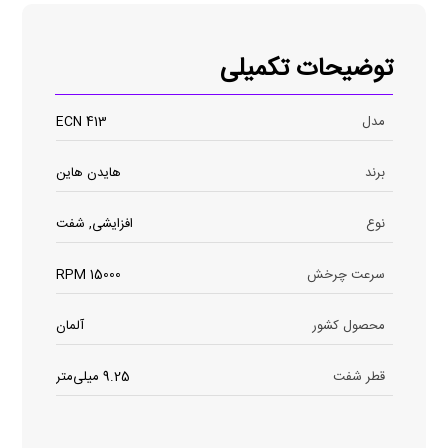
توضیحات تکمیلی
مدل
ECN 413
برند
هایدن هاین
نوع
افزایشی, شفت
سرعت چرخش
15000 RPM
محصول کشور
آلمان
قطر شفت
9.25 میلی‌متر