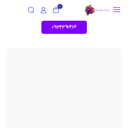
0
09124392426