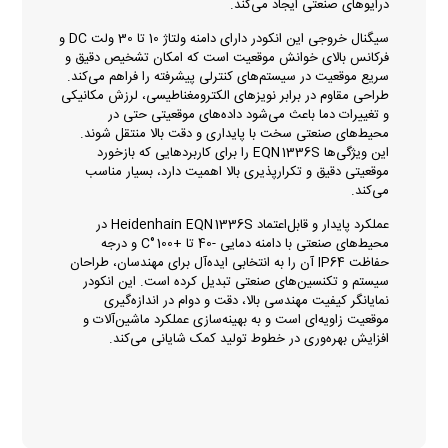
درایوهای صنعتی ایجاد می‌کند.
سیگنال خروجی این انکودر دارای دامنه ولتاژ 10 تا 30 ولت DC و
فرکانس بالای خوانش موقعیت است که امکان تشخیص دقیق و
سریع موقعیت در سیستم‌های کنترلی پیشرفته را فراهم می‌کند.
طراحی مقاوم در برابر نویزهای الکترومغناطیسی، لرزش مکانیکی
و تغییرات دما باعث می‌شود داده‌های موقعیتی حتی در
محیط‌های صنعتی سخت با پایداری و دقت بالا منتقل شوند.
این ویژگی‌ها EQN 1336S را برای کاربردهایی که بازخورد
موقعیتی دقیق و تکرارپذیری بالا اهمیت دارد، بسیار مناسب
می‌کند.
عملکرد پایدار و قابل‌اعتماد Heidenhain EQN 1336S در
محیط‌های صنعتی با دامنه دمایی -40 تا +100 °C و درجه
حفاظت IP64 آن را به انتخابی ایده‌آل برای مهندسان، طراحان
سیستم و تکنسین‌های صنعتی تبدیل کرده است. این انکودر
نمایانگر کیفیت مهندسی بالا، دقت و دوام در اندازه‌گیری
موقعیت زاویه‌ای است و به بهینه‌سازی عملکرد ماشین‌آلات و
افزایش بهره‌وری در خطوط تولید کمک شایانی می‌کند.