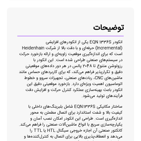
توضیحات
انکودر EQN 1336S یکی از انکودرهای افزایشی
(Incremental) حرفه‌ای و با دقت بالا از شرکت Heidenhain
است که برای اندازه‌گیری موقعیت زاویه‌ای و ارائه بازخورد حرکت
در سیستم‌های صنعتی طراحی شده است. این انکودر با
رزولوشن متنوع تا 2048 پالس در هر دور داده‌های موقعیتی
دقیق و تکرارپذیر فراهم می‌کند، که برای کاربردهای حساس مانند
ماشین‌های CNC، ربات‌های صنعتی، تجهیزات سروو و خطوط
اتوماسیون اهمیت ویژه‌ای دارد. بازخورد موقعیتی دقیق این
انکودر باعث بهینه‌سازی عملکرد کنترل حرکت و افزایش دقت
فرآیندهای تولید می‌شود.
ساختار مکانیکی EQN 1336S شامل بلبرینگ‌های داخلی با
کیفیت بالا و شفت استاندارد برای اتصال مطمئن به محور
اندازه‌گیری است. طراحی این انکودر امکان نصب آسان و
یکپارچه‌سازی سریع با انواع ماشین‌آلات صنعتی را فراهم می‌کند.
کانکتور صنعتی آن اجازه خروجی سیگنال HTL یا TTL را
می‌دهد و انعطاف‌پذیری بالایی برای اتصال به کنترل‌کننده‌ها و