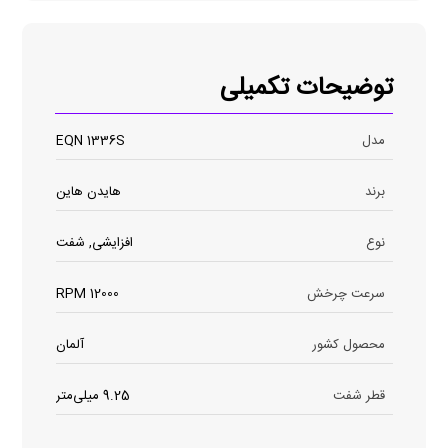
توضیحات تکمیلی
مدل
EQN 1336S
برند
هایدن هاین
نوع
افزایشی, شفت
سرعت چرخش
12000 RPM
محصول کشور
آلمان
قطر شفت
9.25 میلی‌متر