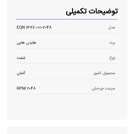
توضیحات تکمیلی
مدل
EQN 1387.001–2048
برند
هایدن هاین
نوع
شفت
محصول کشور
آلمان
سرعت چرخش
2048 RPM