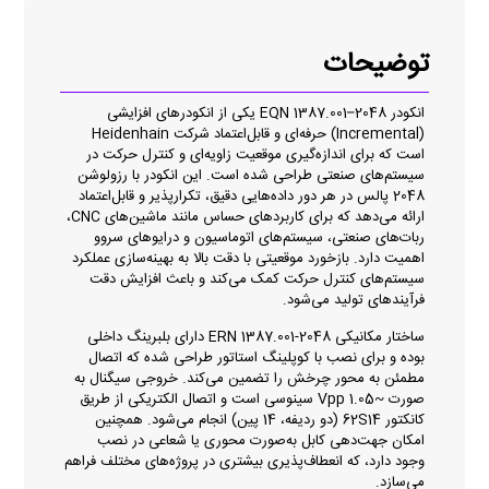
توضیحات
انکودر EQN 1387.001–2048 یکی از انکودرهای افزایشی
(Incremental) حرفه‌ای و قابل‌اعتماد شرکت Heidenhain
است که برای اندازه‌گیری موقعیت زاویه‌ای و کنترل حرکت در
سیستم‌های صنعتی طراحی شده است. این انکودر با رزولوشن
2048 پالس در هر دور داده‌هایی دقیق، تکرارپذیر و قابل‌اعتماد
ارائه می‌دهد که برای کاربردهای حساس مانند ماشین‌های CNC،
ربات‌های صنعتی، سیستم‌های اتوماسیون و درایوهای سروو
اهمیت دارد. بازخورد موقعیتی با دقت بالا به بهینه‌سازی عملکرد
سیستم‌های کنترل حرکت کمک می‌کند و باعث افزایش دقت
فرآیندهای تولید می‌شود.
ساختار مکانیکی ERN 1387.001-2048 دارای بلبرینگ داخلی
بوده و برای نصب با کوپلینگ استاتور طراحی شده که اتصال
مطمئن به محور چرخش را تضمین می‌کند. خروجی سیگنال به
صورت ~1.05 Vpp سینوسی است و اتصال الکتریکی از طریق
کانکتور 62S14 (دو ردیفه، 14 پین) انجام می‌شود. همچنین
امکان جهت‌دهی کابل به‌صورت محوری یا شعاعی در نصب
وجود دارد، که انعطاف‌پذیری بیشتری در پروژه‌های مختلف فراهم
می‌سازد.