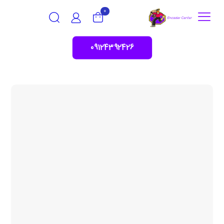
0
09124392426