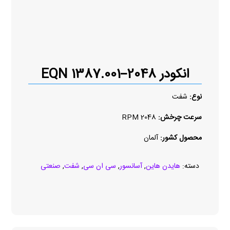
انکودر EQN 1387.001–2048
نوع:
شفت
سرعت چرخش:
2048 RPM
محصول کشور:
آلمان
دسته:
هایدن هاین
,
آسانسور
,
سی ان سی
,
شفت
,
صنعتی