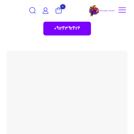
0
09124392426