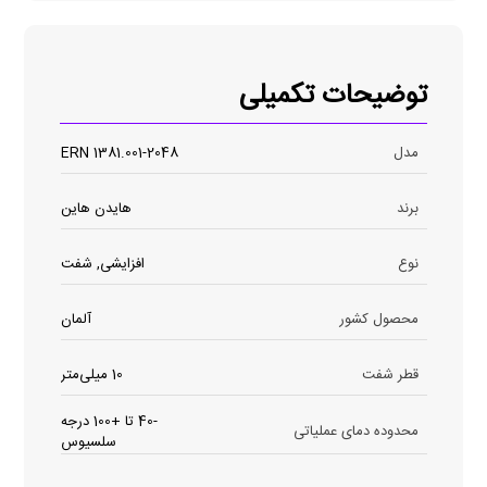
توضیحات تکمیلی
مدل
ERN 1381.001-2048
برند
هایدن هاین
نوع
افزایشی, شفت
محصول کشور
آلمان
قطر شفت
10 میلی‌متر
-40 تا +100 درجه
محدوده دمای عملیاتی
سلسیوس