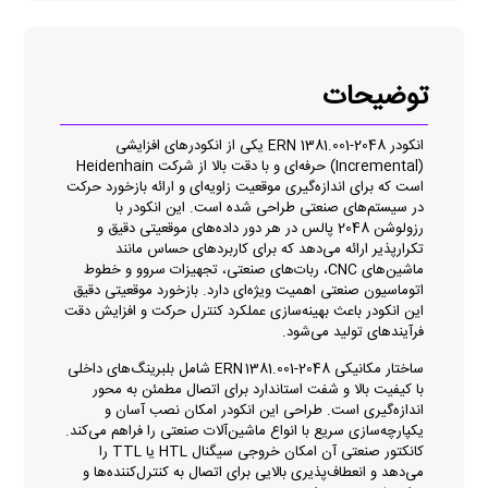
توضیحات
انکودر ERN 1381.001-2048 یکی از انکودرهای افزایشی
(Incremental) حرفه‌ای و با دقت بالا از شرکت Heidenhain
است که برای اندازه‌گیری موقعیت زاویه‌ای و ارائه بازخورد حرکت
در سیستم‌های صنعتی طراحی شده است. این انکودر با
رزولوشن 2048 پالس در هر دور داده‌های موقعیتی دقیق و
تکرارپذیر ارائه می‌دهد که برای کاربردهای حساس مانند
ماشین‌های CNC، ربات‌های صنعتی، تجهیزات سروو و خطوط
اتوماسیون صنعتی اهمیت ویژه‌ای دارد. بازخورد موقعیتی دقیق
این انکودر باعث بهینه‌سازی عملکرد کنترل حرکت و افزایش دقت
فرآیندهای تولید می‌شود.
ساختار مکانیکی ERN 1381.001-2048 شامل بلبرینگ‌های داخلی
با کیفیت بالا و شفت استاندارد برای اتصال مطمئن به محور
اندازه‌گیری است. طراحی این انکودر امکان نصب آسان و
یکپارچه‌سازی سریع با انواع ماشین‌آلات صنعتی را فراهم می‌کند.
کانکتور صنعتی آن امکان خروجی سیگنال HTL یا TTL را
می‌دهد و انعطاف‌پذیری بالایی برای اتصال به کنترل‌کننده‌ها و