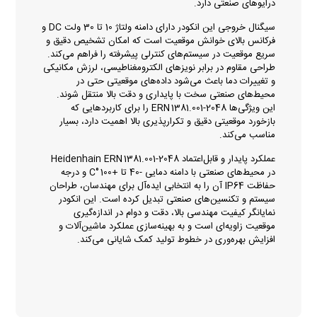
درایوهای صنعتی دارد.
سیگنال خروجی این انکودر دارای دامنه ولتاژ 10 تا 30 ولت DC و
فرکانس بالای خوانش موقعیت است که امکان تشخیص دقیق و
سریع موقعیت در سیستم‌های کنترلی پیشرفته را فراهم می‌کند.
طراحی مقاوم در برابر نویزهای الکترومغناطیسی، لرزش مکانیکی
و تغییرات دما باعث می‌شود داده‌های موقعیتی حتی در
محیط‌های صنعتی سخت با پایداری و دقت بالا منتقل شوند.
این ویژگی‌ها ERN 1381.001-2048 را برای کاربردهایی که
بازخورد موقعیتی دقیق و تکرارپذیری بالا اهمیت دارد، بسیار
مناسب می‌کند.
عملکرد پایدار و قابل‌اعتماد Heidenhain ERN 1381.001-2048
در محیط‌های صنعتی با دامنه دمایی -40 تا +100 °C و درجه
حفاظت IP64 آن را به انتخابی ایده‌آل برای مهندسان، طراحان
سیستم و تکنسین‌های صنعتی تبدیل کرده است. این انکودر
نمایانگر کیفیت مهندسی بالا، دقت و دوام در اندازه‌گیری
موقعیت زاویه‌ای است و به بهینه‌سازی عملکرد ماشین‌آلات و
افزایش بهره‌وری در خطوط تولید کمک شایانی می‌کند.