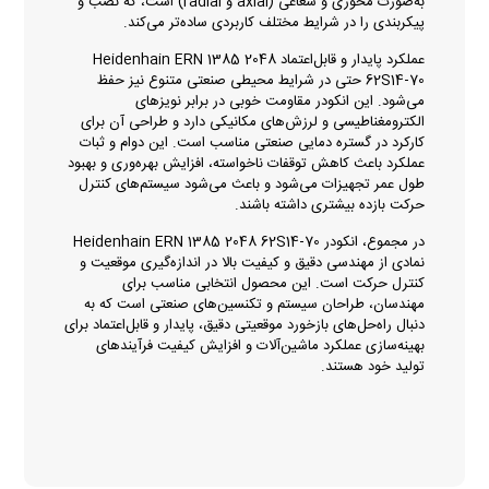
به‌صورت محوری و شعاعی (axial و radial) است، که نصب و
پیکربندی را در شرایط مختلف کاربردی ساده‌تر می‌کند.
عملکرد پایدار و قابل‌اعتماد Heidenhain ERN 1385 2048
62S14‑70 حتی در شرایط محیطی صنعتی متنوع نیز حفظ
می‌شود. این انکودر مقاومت خوبی در برابر نویزهای
الکترومغناطیسی و لرزش‌های مکانیکی دارد و طراحی آن برای
کارکرد در گستره دمایی صنعتی مناسب است. این دوام و ثبات
عملکرد باعث کاهش توقفات ناخواسته، افزایش بهره‌وری و بهبود
طول عمر تجهیزات می‌شود و باعث می‌شود سیستم‌های کنترل
حرکت بازده بیشتری داشته باشند.
در مجموع، انکودر Heidenhain ERN 1385 2048 62S14‑70
نمادی از مهندسی دقیق و کیفیت بالا در اندازه‌گیری موقعیت و
کنترل حرکت است. این محصول انتخابی مناسب برای
مهندسان، طراحان سیستم و تکنسین‌های صنعتی است که به
دنبال راه‌حل‌های بازخورد موقعیتی دقیق، پایدار و قابل‌اعتماد برای
بهینه‌سازی عملکرد ماشین‌آلات و افزایش کیفیت فرآیندهای
تولید خود هستند.