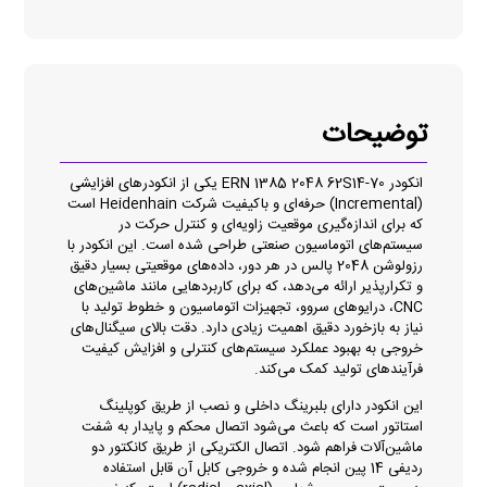
توضیحات
انکودر ERN 1385 2048 62S14-70 یکی از انکودرهای افزایشی
(Incremental) حرفه‌ای و باکیفیت شرکت Heidenhain است
که برای اندازه‌گیری موقعیت زاویه‌ای و کنترل حرکت در
سیستم‌های اتوماسیون صنعتی طراحی شده است. این انکودر با
رزولوشن 2048 پالس در هر دور، داده‌های موقعیتی بسیار دقیق
و تکرارپذیر ارائه می‌دهد، که برای کاربردهایی مانند ماشین‌های
CNC، درایوهای سروو، تجهیزات اتوماسیون و خطوط تولید با
نیاز به بازخورد دقیق اهمیت زیادی دارد. دقت بالای سیگنال‌های
خروجی به بهبود عملکرد سیستم‌های کنترلی و افزایش کیفیت
فرآیندهای تولید کمک می‌کند.
این انکودر دارای بلبرینگ داخلی و نصب از طریق کوپلینگ
استاتور است که باعث می‌شود اتصال محکم و پایدار به شفت
ماشین‌آلات فراهم شود. اتصال الکتریکی از طریق کانکتور دو
ردیفی 14 پین انجام شده و خروجی کابل آن قابل استفاده