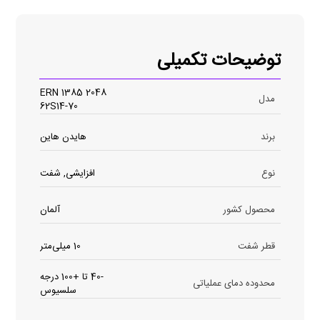
توضیحات تکمیلی
ERN 1385 2048
مدل
62S14-70
برند
هایدن هاین
نوع
افزایشی, شفت
محصول کشور
آلمان
قطر شفت
10 میلی‌متر
-40 تا +100 درجه
محدوده دمای عملیاتی
سلسیوس