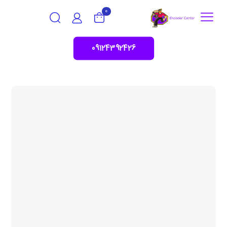
0
09124392426