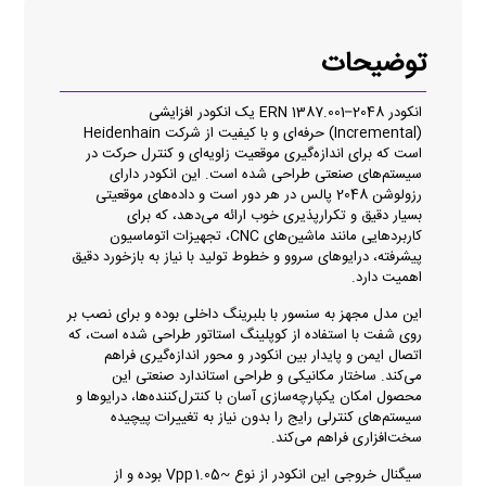
توضیحات
انکودر ERN 1387.001–2048 یک انکودر افزایشی
(Incremental) حرفه‌ای و با کیفیت از شرکت Heidenhain
است که برای اندازه‌گیری موقعیت زاویه‌ای و کنترل حرکت در
سیستم‌های صنعتی طراحی شده است. این انکودر دارای
رزولوشن 2048 پالس در هر دور است و داده‌های موقعیتی
بسیار دقیق و تکرارپذیری خوب ارائه می‌دهد، که برای
کاربردهایی مانند ماشین‌های CNC، تجهیزات اتوماسیون
پیشرفته، درایوهای سروو و خطوط تولید با نیاز به بازخورد دقیق
اهمیت دارد.
این مدل مجهز به سنسور با بلبرینگ داخلی بوده و برای نصب بر
روی شفت با استفاده از کوپلینگ استاتور طراحی شده است، که
اتصال ایمن و پایدار بین انکودر و محور اندازه‌گیری فراهم
می‌کند. ساختار مکانیکی و طراحی استاندارد صنعتی این
محصول امکان یکپارچه‌سازی آسان با کنترل‌کننده‌ها، درایوها و
سیستم‌های کنترلی رایج را بدون نیاز به تغییرات پیچیده
سخت‌افزاری فراهم می‌کند.
سیگنال خروجی این انکودر از نوع ~1.05 Vpp بوده و از