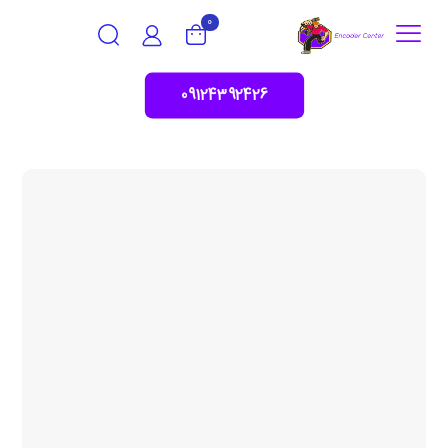
0
09124392426