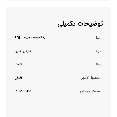
توضیحات تکمیلی
مدل
ERN 1387.001–2048
برند
هایدن هاین
نوع
شفت
محصول کشور
آلمان
سرعت چرخش
2048 RPM