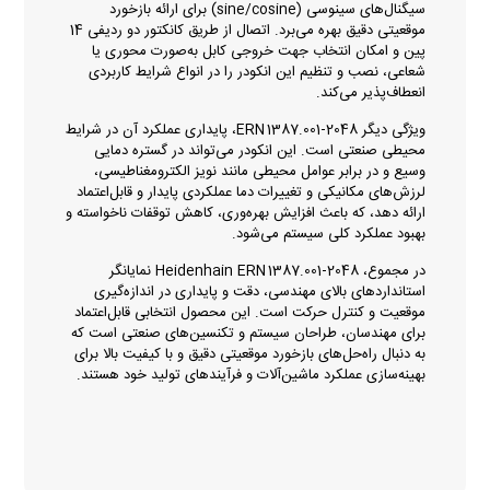
سیگنال‌های سینوسی (sine/cosine) برای ارائه بازخورد
موقعیتی دقیق بهره می‌برد. اتصال از طریق کانکتور دو ردیفی 14
پین و امکان انتخاب جهت خروجی کابل به‌صورت محوری یا
شعاعی، نصب و تنظیم این انکودر را در انواع شرایط کاربردی
انعطاف‌پذیر می‌کند.
ویژگی دیگر ERN 1387.001‑2048، پایداری عملکرد آن در شرایط
محیطی صنعتی است. این انکودر می‌تواند در گستره دمایی
وسیع و در برابر عوامل محیطی مانند نویز الکترومغناطیسی،
لرزش‌های مکانیکی و تغییرات دما عملکردی پایدار و قابل‌اعتماد
ارائه دهد، که باعث افزایش بهره‌وری، کاهش توقفات ناخواسته و
بهبود عملکرد کلی سیستم می‌شود.
در مجموع، Heidenhain ERN 1387.001‑2048 نمایانگر
استانداردهای بالای مهندسی، دقت و پایداری در اندازه‌گیری
موقعیت و کنترل حرکت است. این محصول انتخابی قابل‌اعتماد
برای مهندسان، طراحان سیستم و تکنسین‌های صنعتی است که
به دنبال راه‌حل‌های بازخورد موقعیتی دقیق و با کیفیت بالا برای
بهینه‌سازی عملکرد ماشین‌آلات و فرآیندهای تولید خود هستند.