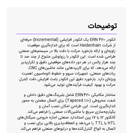
توضیحات
انکودر ERN 420 یک انکودر افزایشی (Incremental) حرفه‌ای
از شرکت Heidenhain است که برای اندازه‌گیری موقعیت
زاویه‌ای و ارائه بازخورد حرکت با دقت بالا در سیستم‌های صنعتی
طراحی شده است. این انکودر با رزولوشن متنوع از چند صد تا
چند هزار پالس در هر دور داده‌های موقعیتی دقیق و تکرارپذیر
ارائه می‌دهد، که برای کاربردهایی مانند ماشین‌های CNC،
ربات‌های صنعتی، تجهیزات سروو و خطوط اتوماسیون اهمیت
ویژه‌ای دارد. بازخورد دقیق این انکودر باعث افزایش دقت کنترل
حرکت و بهبود کیفیت فرآیندهای تولید می‌شود.
ساختار مکانیکی ERN 420 شامل بلبرینگ‌های دقیق داخلی و
شفت مخروطی (Tapered 1:10) برای اتصال مطمئن به محور
اندازه‌گیری است. این طراحی امکان نصب آسان و
یکپارچه‌سازی سریع با ماشین‌آلات صنعتی را فراهم می‌کند.
کانکتور 12 یا 17 پین استاندارد صنعتی اجازه خروجی سیگنال‌های
HTL یا TTL را می‌دهد و انعطاف‌پذیری بالایی برای نصب و
اتصال به انواع کنترل‌کننده‌ها و درایوهای صنعتی فراهم می‌کند.