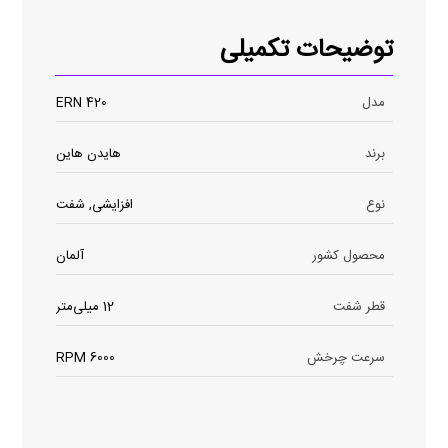
توضیحات تکمیلی
مدل
ERN 420
برند
هایدن هاین
نوع
افزایشی, شفت
محصول کشور
آلمان
قطر شفت
12 میلی‌متر
سرعت چرخش
6000 RPM