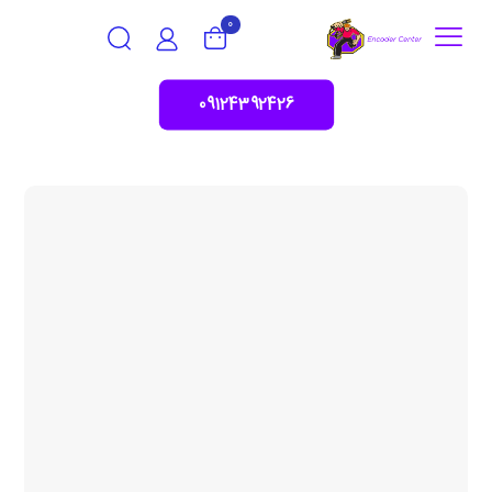
0
09124392426