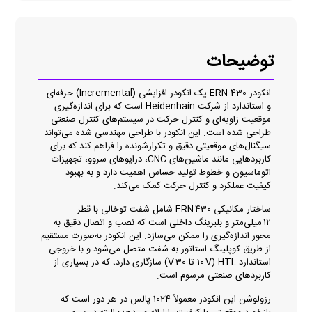
توضیحات
انکودر ERN 430 یک انکودر افزایشی (Incremental) حرفه‌ای
و استاندارد از شرکت Heidenhain است که برای اندازه‌گیری
موقعیت زاویه‌ای و کنترل حرکت در سیستم‌های کنترل صنعتی
طراحی شده است. این انکودر با طراحی مهندسی‌ شده می‌تواند
سیگنال‌های موقعیتی دقیق و تکرارشونده را فراهم کند که برای
کاربردهایی مانند ماشین‌های CNC، درایوهای سروو، تجهیزات
اتوماسیون و خطوط تولید حساس اهمیت دارد و به بهبود
کیفیت عملکرد و کنترل حرکت کمک می‌کند.
ساختار مکانیکی ERN 430 شامل شفت توخالی با قطر
۱۲ میلی‌متر و بلبرینگ داخلی است که نصب و اتصال دقیق به
محور اندازه‌گیری را ممکن می‌سازد. این انکودر به‌صورت مستقیم
از طریق کوپلینگ استاتور به شفت متصل می‌شود و با خروجی
استاندارد HTL (10 V تا 30 V) سازگاری دارد، که در بسیاری از
کاربردهای صنعتی مرسوم است.
رزولوشن این انکودر معمولاً 1024 پالس در هر دور است که