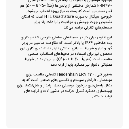
بازخورد موقعیتی با کیفیت را ارائه می‌دهد؛ البته در سری
ERN 430 شمارش مختلفی از پالس‌ها (مثلاً 250 تا 5000) هم
قابل دسترسی است که بسته به نیاز پروژه انتخاب می‌شود.
خروجی سیگنال به‌صورت HTL Quadrature است که امکان
تشخیص جهت چرخش و موقعیت را با دقت بالا برای
سیستم‌های کنترلی فراهم می‌کند.
این انکودر برای کار در محیط‌های صنعتی طراحی شده و دارای
رده حفاظتی IP64 یا بالاتر است، که مقاومت مناسبی در برابر
گرد و غبار و شرایط عملیاتی صنعتی دارد. دامنه دمای کاری این
محصول نیز برای استفاده در محیط‌های استاندارد صنعتی
مناسب است (تقریباً −40 تا +100 °C)، و می‌تواند در شرایط
عملیاتی دشوار نیز عملکرد پایدار ارائه دهد.
به‌طور کلی، Heidenhain ERN 430 انتخابی مناسب برای
مهندسان، طراحان سیستم و تکنسین‌های صنعتی است که به
دنبال راه‌حل‌های بازخورد موقعیتی دقیق، پایدار و قابل‌اعتماد برای
بهینه‌سازی عملکرد کنترل حرکت در ماشین‌آلات و فرآیندهای
تولید هستند.