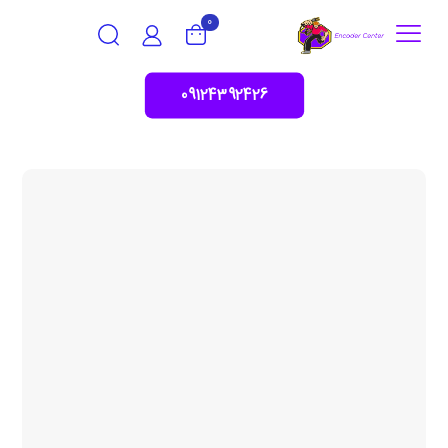
0
09124392426