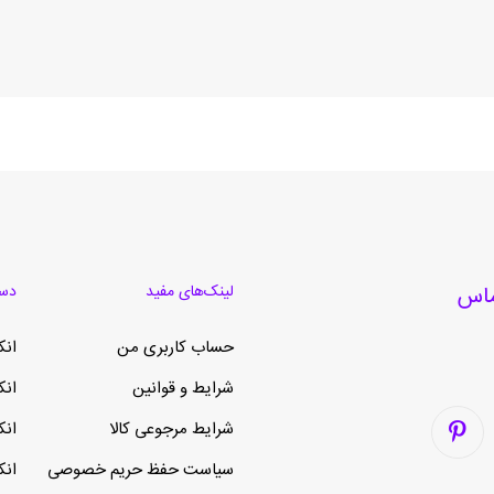
لینک‌های مفید
دست
حساب کاربری من
انک
شرایط و قوانین
انک
شرایط مرجوعی کالا
انک
سیاست حفظ حریم خصوصی
انک