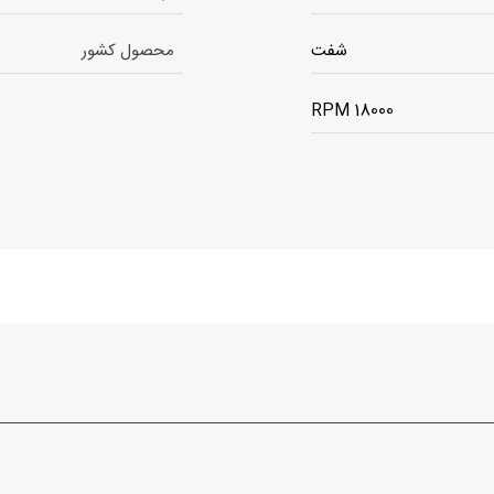
شفت
محصول کشور
18000 RPM