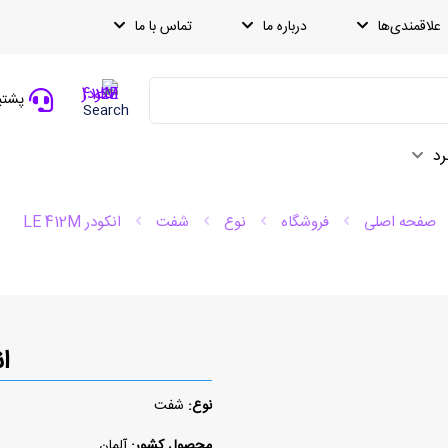
علاقمندی‌ها
درباره ما
تماس با ما
پشتیبانی
Search
رد
صفحه اصلی
فروشگاه
نوع
شفت
انکودر LE 412M
ان
نوع:
شفت
محصول کشور:
آلمان