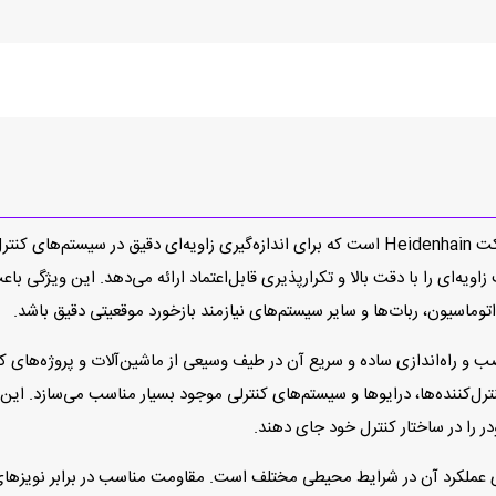
انکودر LE 412M از محصولات باکیفیت و مهندسی‌شده شرکت Heidenhain است که برای اندازه‌گیری ز
و طراحی مکانیکی بهینه LE 412M موجب نصب و راه‌اندازی ساده و سریع آن در طیف وسیعی از ماشین‌آلات
کنترل‌کننده‌ها، درایوها و سیستم‌های کنترلی موجود بسیار مناسب می‌سازد. ای
در را در ساختار کنترل خود جای دهند.
‌های برجسته Heidenhain LE 412M، پایداری عملکرد آن در شرایط محیطی مختلف است. مقاومت مناسب د