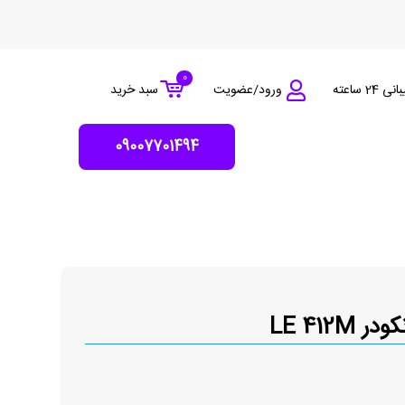
0
 24 ساعته
ورود/عضویت
سبد خرید
09007701494
کودر LE 412M