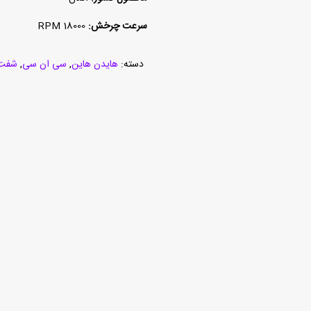
سرعت چرخش:
18000 RPM
دسته:
هایدن هاین
,
سی ان سی
,
شفت