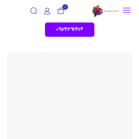
0
09124392426