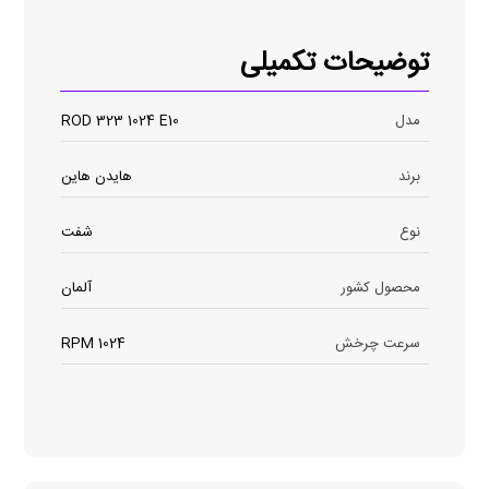
توضیحات تکمیلی
مدل
ROD 323 1024 E10
برند
هایدن هاین
نوع
شفت
محصول کشور
آلمان
سرعت چرخش
1024 RPM