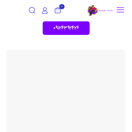
0
09124392426