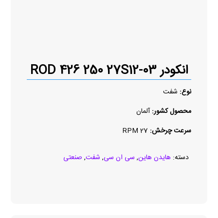
انکودر ROD 426 250 27S12-03
نوع:
شفت
محصول کشور:
آلمان
سرعت چرخش:
27 RPM
دسته:
هایدن هاین
,
سی ان سی
,
شفت
,
صنعتی