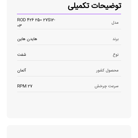
توضیحات تکمیلی
ROD 426 250 27S12-
مدل
03
برند
هایدن هاین
نوع
شفت
محصول کشور
آلمان
سرعت چرخش
27 RPM