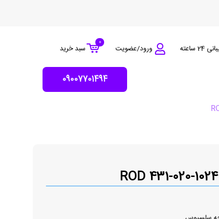
0
 24 ساعته
ورود/عضویت
سبد خرید
09007701494