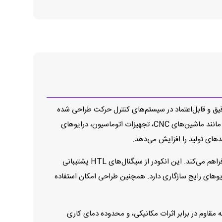
رکت Heidenhain است که برای ارائه بازخورد موقعیتی دقیق و قابل‌اعتماد در سیستم‌های کنترل حرکت طراحی شده
است. این انکودر با رزولوشن 1024 پالس در هر دور داده‌هایی با دقت بالا و تکرارپذیری مناسب فراهم می‌کند که برای کاربردهای حساس مانند ماشین‌های CNC، تجهیزات اتوماسیون، درایوهای
های تولید را افزایش می‌دهد.
ساختار مهندسی‌شده و طراحی مکانیکی ROD 431‑020‑1024 امکان نصب و راه‌اندازی ساده در طیف گسترده‌ای از ماشین‌آلات صنعتی را فراهم می‌کند. این انکودر از سیگنال‌های HTL پشتیبانی
لکترونیکی — و از طریق کانکتور استاندارد 12 پین با کنترل‌کننده‌ها و درایوهای رایج سازگاری دارد. همچنین طراحی امکان استفاده
نکودر با داشتن بدنه مقاوم در برابر اثرات مکانیکی، و محدوده دمای کاری