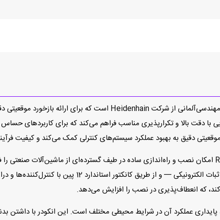
انکودر ROD 431-020-1024 یک انکودر افزایشی با طراحی مهندسی‌آلمانی از ش
وقعیتی دقیق به بهبود عملکرد سیستم‌های کنترلی کمک می‌کند و کیفیت فرآیند
می‌کند — سطح سیگنال متداول در کاربردهای صنعتی برای ثبات ا
ند، که انعطاف‌پذیری در نصب را افزایش می‌دهد.
کی از ویژگی‌های مهم Heidenhain ROD 431‑020‑1024، پایداری عملکرد آن در شرایط محیطی مختلف است. این ا