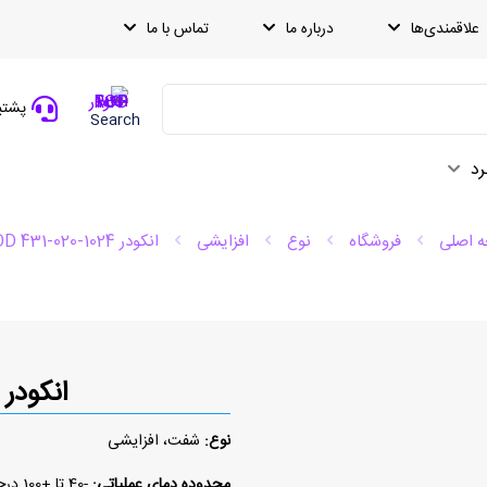
علاقمندی‌ها
درباره ما
تماس با ما
پشتیبانی
Search
رد
 اصلی
فروشگاه
نوع
افزایشی
انکودر ROD 431-020-1024
انکودر ROD 431-020-1024
نوع:
شفت، افزایشی
محدوده دمای عملیاتی:
-40 تا +100 درجه سلسیوس