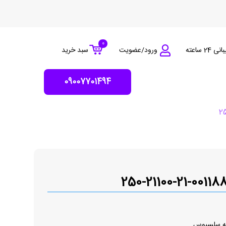
0
 24 ساعته
ورود/عضویت
سبد خرید
09007701494