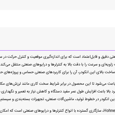
2110-250 برند Hohner یک انکودر صنعتی دقیق و قابل‌اعتماد است که برای اندازه‌گیری موقعیت 
 زاویه‌ای و سرعت را با دقت بالا به کنترلرها و درایوهای صنعتی منتقل می‌کن
خت بالای این انکودر، آن را برای کاربردهای صنعتی حساس و پروژه‌های حر
نه مقاوم و ساختار با دوام انکودر 001188-21-21100-250 باعث می‌شود تا این محصول در برابر شرایط سخت کا
کرد بالا باعث افزایش طول عمر مفید دستگاه و کاهش نیاز به تعمیر و نگهداری 
ین انکودر در خطوط تولید، ماشین‌آلات صنعتی، تجهیزات بسته‌بندی و سیستم‌های
یکی از مزیت‌های مهم انکودر 001188-21-21100-250 برند Hohner، سازگاری گسترده با انواع کنترلرها و در