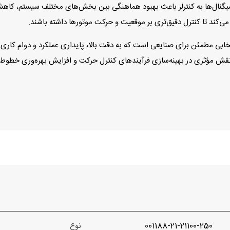
ر سیگنال‌ها به کنترلر باعث بهبود هماهنگی بین بخش‌های مختلف سیستم، کا
کند تا کنترل دقیق‌تری بر موقعیت و حرکت موتورها داشته باشند.
موع، انکودر 001188-21-21100-250 برند Hohner انتخابی مطمئن برای صنایعی است که به دقت بالا، پایداری 
د نقش مؤثری در بهینه‌سازی فرآیندهای کنترل حرکت و افزایش بهره‌وری خطوط تو
001188-21-21100-250
نوع