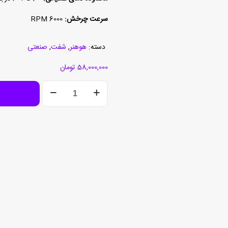
سرعت چرخش:
6000 RPM
دسته:
هوهنر
,
شفت
,
صنعتی
58,000,000
تومان
انکودر
001188-
21-
21100-
250
عدد