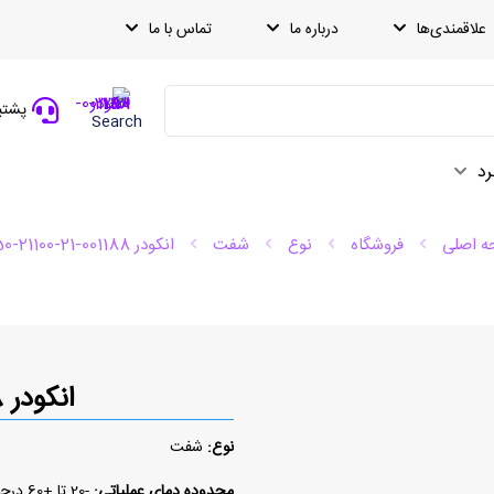
علاقمندی‌ها
درباره ما
تماس با ما
پشتیبانی
Search
رد
 اصلی
فروشگاه
نوع
شفت
انکودر 001188-21-21100-250
انکودر 001188-21-21100-250
نوع:
شفت
محدوده دمای عملیاتی:
-20 تا +60 درجه سلسیوس