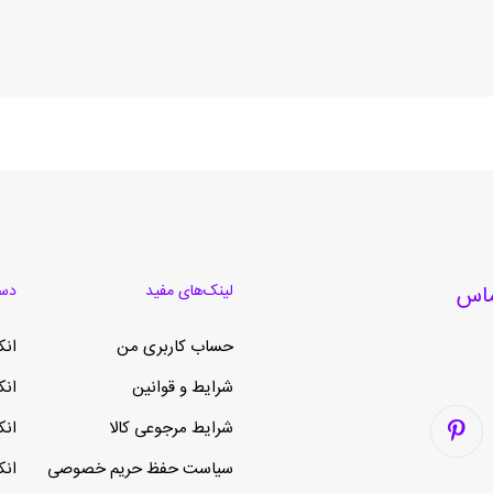
لینک‌های مفید
دست
حساب کاربری من
انک
شرایط و قوانین
انک
شرایط مرجوعی کالا
انک
سیاست حفظ حریم خصوصی
انک