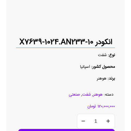
انکودر 10-X7639-1024.AN233
نوع:
شفت
محصول کشور:
اسپانیا
برند:
هوهنر
دسته:
هوهنر
,
شفت
,
صنعتی
120,000,000
تومان
انکودر
10-
X7639-