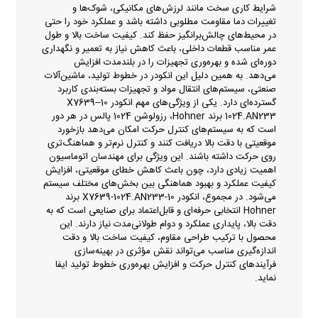
شرایط کاری سخت مانند لرزش‌های مکانیکی، شوک‌ها و
تغییرات دما مقاومت مطلوبی داشته باشد و عملکرد خود را حتی
در محیط‌های چالش‌برانگیز حفظ کند. کیفیت ساخت بالا و طول
عمر مناسب قطعات داخلی، باعث کاهش نیاز به تعمیر و نگهداری
دوره‌ای شده و بهره‌وری تجهیزات را در بلندمدت افزایش
می‌دهد. به همین دلیل این انکودر در خطوط تولید، ماشین‌آلات
صنعتی، سیستم‌های انتقال مواد و تجهیزات بسته‌بندی کاربرد
گسترده‌ای دارد. یکی از ویژگی‌های مهم انکودر 10-X7639-
1024.AN233 برند Hohner، رزولوشن 1024 پالس در هر دور
است که به سیستم‌های کنترل حرکت امکان می‌دهد بازخورد
موقعیتی با دقت بالا دریافت کنند و کنترل نرم‌تر و هماهنگ‌تری
روی حرکت داشته باشند. این ویژگی برای مهندسان اتوماسیون
اهمیت زیادی دارد، چون باعث کاهش خطای موقعیتی، افزایش
کیفیت عملکرد و بهبود هماهنگی بین بخش‌های مختلف سیستم
می‌شود. در مجموع، انکودر 10-X7639-1024.AN233 برند
Hohner انتخابی حرفه‌ای و قابل‌اعتماد برای صنایعی است که به
دقت بالا، پایداری عملکرد و دوام طولانی‌مدت نیاز دارند. این
محصول با ترکیب طراحی مقاوم، کیفیت ساخت بالا و دقت
اندازه‌گیری مناسب می‌تواند نقش مؤثری در بهینه‌سازی
فرآیندهای کنترل حرکت و افزایش بهره‌وری خطوط تولید ایفا
نماید.