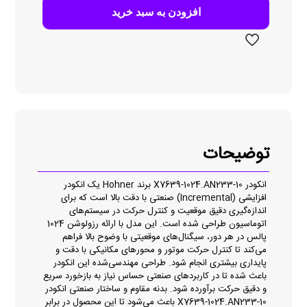
1024.AN233
افزودن به سبد خرید
عدد
توضیحات
انکودر 10-X7639-1024.AN233 برند Hohner یک انکودر
افزایشی (Incremental) صنعتی با دقت بالا است که برای
اندازه‌گیری دقیق موقعیت و کنترل حرکت در سیستم‌های
اتوماسیون طراحی شده است. این مدل با ارائه رزولوشن 1024
پالس در هر دور، سیگنال‌های موقعیتی با وضوح بالا فراهم
می‌کند تا کنترل حرکت موتور و محورهای مکانیکی با دقت و
پایداری بیشتری انجام شود. طراحی مهندسی‌شده این انکودر
باعث شده تا در کاربردهای صنعتی حساس نیاز به بازخورد سریع
و دقیق حرکت برآورده شود. بدنه مقاوم و ساختار صنعتی انکودر
10-X7639-1024.AN233 باعث می‌شود تا این محصول در برابر