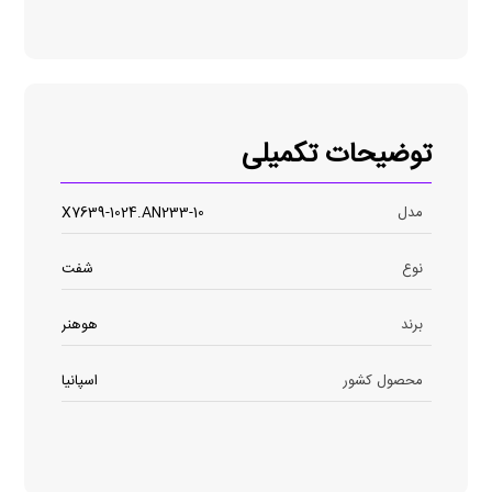
توضیحات تکمیلی
مدل
10-X7639-1024.AN233
نوع
شفت
برند
هوهنر
محصول کشور
اسپانیا