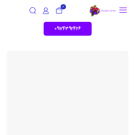
0
09124392426