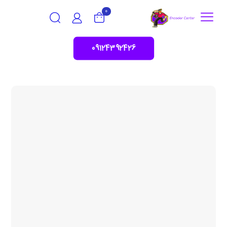
0
09124392426