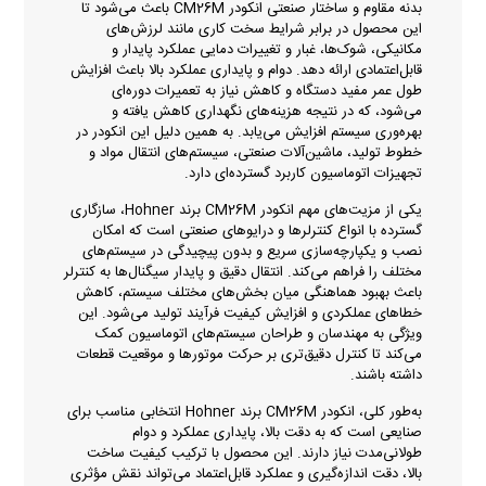
بدنه مقاوم و ساختار صنعتی انکودر CM26M باعث می‌شود تا
این محصول در برابر شرایط سخت کاری مانند لرزش‌های
مکانیکی، شوک‌ها، غبار و تغییرات دمایی عملکرد پایدار و
قابل‌اعتمادی ارائه دهد. دوام و پایداری عملکرد بالا باعث افزایش
طول عمر مفید دستگاه و کاهش نیاز به تعمیرات دوره‌ای
می‌شود، که در نتیجه هزینه‌های نگهداری کاهش یافته و
بهره‌وری سیستم افزایش می‌یابد. به همین دلیل این انکودر در
خطوط تولید، ماشین‌آلات صنعتی، سیستم‌های انتقال مواد و
تجهیزات اتوماسیون کاربرد گسترده‌ای دارد.
یکی از مزیت‌های مهم انکودر CM26M برند Hohner، سازگاری
گسترده با انواع کنترلرها و درایوهای صنعتی است که امکان
نصب و یکپارچه‌سازی سریع و بدون پیچیدگی در سیستم‌های
مختلف را فراهم می‌کند. انتقال دقیق و پایدار سیگنال‌ها به کنترلر
باعث بهبود هماهنگی میان بخش‌های مختلف سیستم، کاهش
خطاهای عملکردی و افزایش کیفیت فرآیند تولید می‌شود. این
ویژگی به مهندسان و طراحان سیستم‌های اتوماسیون کمک
می‌کند تا کنترل دقیق‌تری بر حرکت موتورها و موقعیت قطعات
داشته باشند.
به‌طور کلی، انکودر CM26M برند Hohner انتخابی مناسب برای
صنایعی است که به دقت بالا، پایداری عملکرد و دوام
طولانی‌مدت نیاز دارند. این محصول با ترکیب کیفیت ساخت
بالا، دقت اندازه‌گیری و عملکرد قابل‌اعتماد می‌تواند نقش مؤثری