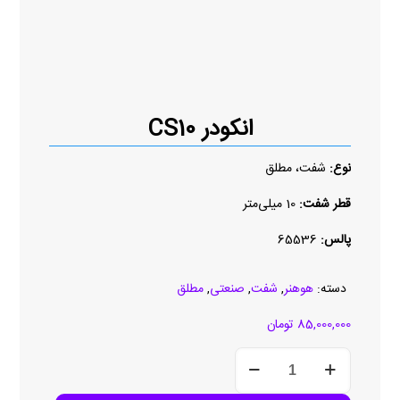
انکودر CS10
نوع:
شفت، مطلق
قطر شفت:
10 میلی‌متر
پالس:
65536
دسته:
هوهنر
,
شفت
,
صنعتی
,
مطلق
85,000,000
تومان
انکودر
CS10
عدد