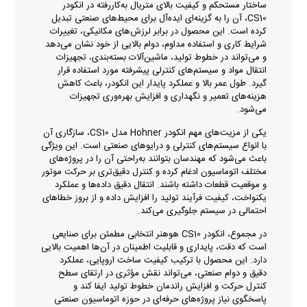
ساختار مستحکم و کیفیت بالای متریال به‌کاررفته در انکودر
CS10، آن را به گزینه‌ای ایده‌آل برای محیط‌های صنعتی تبدیل
کرده است. این محصول در برابر لرزش‌های مکانیکی، تغییرات
شرایط کاری و استفاده مداوم، دوام بالایی از خود نشان می‌دهد
و می‌تواند در خطوط تولید، ماشین‌آلات بسته‌بندی، تجهیزات
انتقال مواد و سیستم‌های کنترلی پیشرفته مورد استفاده قرار
گیرد. طول عمر بالا و عملکرد پایدار این انکودر، باعث کاهش
هزینه‌های تعمیر و نگهداری و افزایش بهره‌وری تجهیزات
می‌شود.
یکی از مزیت‌های مهم انکودر Hohner مدل CS10، سازگاری آن
با انواع سیستم‌های کنترلی و درایوهای صنعتی است. این ویژگی
باعث می‌شود که مهندسان بتوانند به‌راحتی آن را در پروژه‌های
مختلف اتوماسیون ادغام کرده و کنترل دقیق‌تری بر حرکت موتور
و موقعیت قطعات داشته باشند. انتقال دقیق داده‌ها و عملکرد
یکنواخت، کیفیت فرآیند تولید را افزایش داده و از بروز خطاهای
احتمالی در سیستم جلوگیری می‌کند.
در مجموع، انکودر CS10 هوهنر انتخابی مطمئن برای صنایعی
است که دقت، پایداری و قابلیت اطمینان در آن‌ها اهمیت بالایی
دارد. این محصول با ترکیب کیفیت ساخت اروپایی، عملکرد
دقیق و دوام صنعتی، می‌تواند نقش مؤثری در ارتقای سطح
کنترل حرکت و افزایش راندمان خطوط تولید ایفا کند و
پاسخگوی نیاز پروژه‌های حرفه‌ای در حوزه اتوماسیون صنعتی