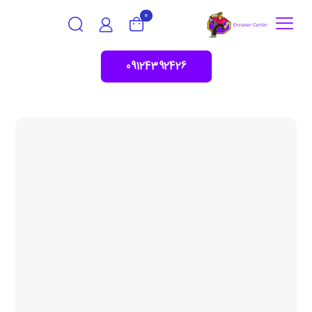
0
09124392426