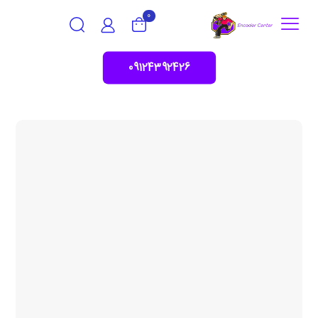
0
09124392426