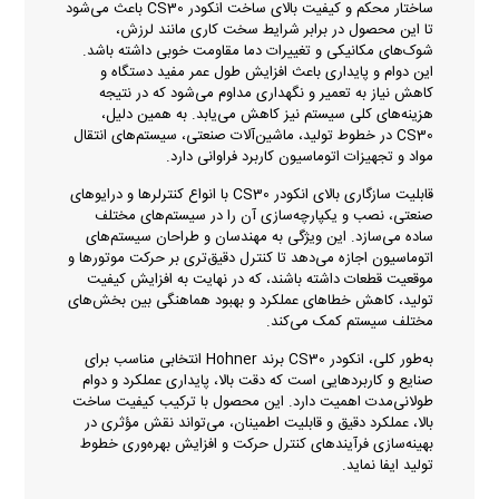
ساختار محکم و کیفیت بالای ساخت انکودر CS30 باعث می‌شود
تا این محصول در برابر شرایط سخت کاری مانند لرزش،
شوک‌های مکانیکی و تغییرات دما مقاومت خوبی داشته باشد.
این دوام و پایداری باعث افزایش طول عمر مفید دستگاه و
کاهش نیاز به تعمیر و نگهداری مداوم می‌شود که در نتیجه
هزینه‌های کلی سیستم نیز کاهش می‌یابد. به همین دلیل،
CS30 در خطوط تولید، ماشین‌آلات صنعتی، سیستم‌های انتقال
مواد و تجهیزات اتوماسیون کاربرد فراوانی دارد.
قابلیت سازگاری بالای انکودر CS30 با انواع کنترلرها و درایوهای
صنعتی، نصب و یکپارچه‌سازی آن را در سیستم‌های مختلف
ساده می‌سازد. این ویژگی به مهندسان و طراحان سیستم‌های
اتوماسیون اجازه می‌دهد تا کنترل دقیق‌تری بر حرکت موتورها و
موقعیت قطعات داشته باشند، که در نهایت به افزایش کیفیت
تولید، کاهش خطاهای عملکرد و بهبود هماهنگی بین بخش‌های
مختلف سیستم کمک می‌کند.
به‌طور کلی، انکودر CS30 برند Hohner انتخابی مناسب برای
صنایع و کاربردهایی است که دقت بالا، پایداری عملکرد و دوام
طولانی‌مدت اهمیت دارد. این محصول با ترکیب کیفیت ساخت
بالا، عملکرد دقیق و قابلیت اطمینان، می‌تواند نقش مؤثری در
بهینه‌سازی فرآیندهای کنترل حرکت و افزایش بهره‌وری خطوط
تولید ایفا نماید.