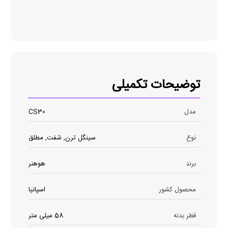
توضیحات تکمیلی
مدل
CS30
نوع
سینگل ترن, شفت, مطلق
برند
هوهنر
محصول کشور
اسپانیا
قطر بدنه
58 میلی متر