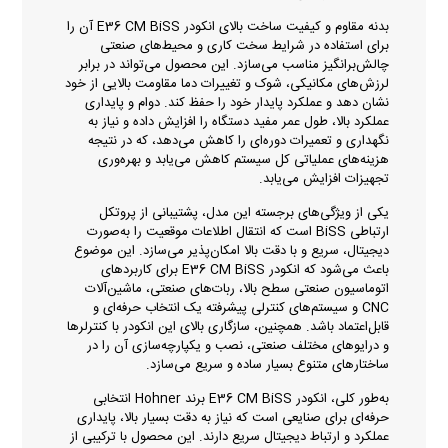
بدنه مقاوم و کیفیت ساخت بالای انکودر E36 CM BiSS آن را
برای استفاده در شرایط سخت کاری و محیط‌های صنعتی
چالش‌برانگیز مناسب می‌سازد. این محصول می‌تواند در برابر
لرزش‌های مکانیکی، شوک و تغییرات دما مقاومت بالایی از خود
نشان دهد و عملکرد پایدار خود را حفظ کند. دوام و پایداری
عملکرد بالا، طول عمر مفید دستگاه را افزایش داده و نیاز به
نگهداری و تعمیرات دوره‌ای را کاهش می‌دهد، که در نتیجه
هزینه‌های عملیاتی کل سیستم کاهش می‌یابد و بهره‌وری
تجهیزات افزایش می‌یابد.
یکی از ویژگی‌های برجسته این مدل، پشتیبانی از پروتکل
ارتباطی BiSS است که انتقال اطلاعات موقعیت را به‌صورت
دیجیتال، سریع و با دقت بالا امکان‌پذیر می‌سازد. این موضوع
باعث می‌شود که انکودر E36 CM BiSS برای کاربردهای
اتوماسیون صنعتی سطح بالا، ربات‌های صنعتی، ماشین‌آلات
CNC و سیستم‌های کنترلی پیشرفته یک انتخاب حرفه‌ای و
قابل‌اعتماد باشد. همچنین، سازگاری بالای این انکودر با کنترلرها
و درایوهای مختلف صنعتی، نصب و یکپارچه‌سازی آن را در
ساختارهای متنوع بسیار ساده و سریع می‌سازد.
به‌طور کلی، انکودر E36 CM BiSS برند Hohner انتخابی
حرفه‌ای برای صنایعی است که نیاز به دقت بسیار بالا، پایداری
عملکرد و ارتباط دیجیتال سریع دارند. این محصول با ترکیبی از