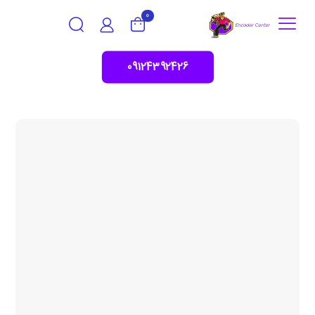
0
09124392426