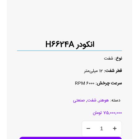
انکودر H6624A
نوع:
شفت
قطر شفت:
12 میلی‌متر
سرعت چرخش:
6000 RPM
دسته:
هوهنر
,
شفت
,
صنعتی
75,000,000
تومان
انکودر
H6624A
عدد