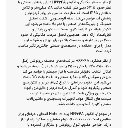
از نظر ساختار مکانیکی، انکودر H6624A دارای بدنه‌ای صنعتی با
قطر حدود 63.5 میلی‌متر، شفت سالید Ø8 میلی‌متر و کلاس
حفاظتی IP65 است که مقاومت مناسبی در برابر گردوغبار و
پاشش آب فراهم می‌کند. بدنه آلومینیومی، شفت استیل
ضدزنگ و بلبرینگ‌های صنعتی با عمر بالا باعث می‌شود این
انکودر بتواند در شرایط کاری سخت، عملکردی پایدار و
قابل‌اعتماد ارائه دهد. همچنین تحمل سرعت مکانیکی تا حدود
6000 دور بر دقیقه و مقاومت بالا در برابر لرزش و شوک، این
مدل را برای استفاده در محیط‌های صنعتی چالش‌برانگیز مناسب
کرده است.
از نظر عملکرد، H6624A در نسخه‌های مختلف رزولوشن (مثل
200، 250، 360 یا حتی 2500 پالس در هر دور) عرضه می‌شود و
امکان انتخاب دقیق‌تر متناسب با نیاز سیستم را فراهم می‌کند.
خروجی سیگنال AB و تغذیه صنعتی 11 تا 30 ولت DC باعث
می‌شود این انکودر به‌راحتی با انواع PLC، درایو و کنترلرهای
صنعتی یکپارچه شود و کنترل حرکت نرم‌تر و دقیق‌تری ایجاد
کند. همین ویژگی باعث شده این مدل در خطوط تولید،
سیستم‌های انتقال مواد، تجهیزات بسته‌بندی و ماشین‌آلات
صنعتی کاربرد گسترده‌ای داشته باشد.
در مجموع، انکودر H6624A برند Hohner انتخابی حرفه‌ای برای
صنایعی است که به دقت بالا، دوام صنعتی و عملکرد پایدار نیاز
دارند. طراحی مقاوم، تنوع رزولوشن و سازگاری گسترده با