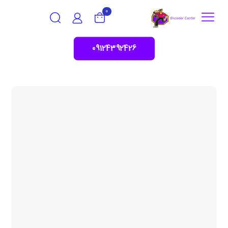
0
09124392426