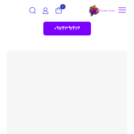
0
09124392426