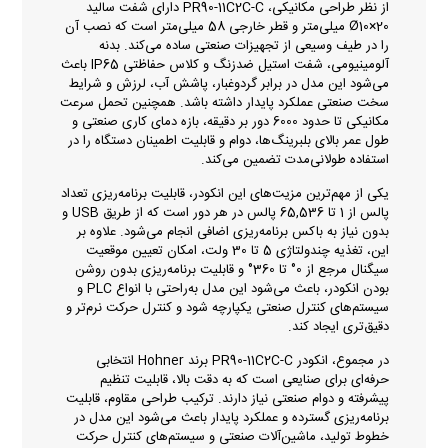
از نظر طراحی مکانیکی، PR90-11C2C-C دارای شفت سالید
Ø10×20 میلی‌متر و قطر خارجی 58 میلی‌متر است که نصب آن
را در طیف وسیعی از تجهیزات صنعتی ساده می‌کند. بدنه
آلومینیومی، شفت استیل ضدزنگ و کلاس حفاظتی IP65 باعث
می‌شود این مدل در برابر گردوغبار، پاشش آب، لرزش و شرایط
سخت صنعتی عملکرد پایدار داشته باشد. همچنین تحمل سرعت
مکانیکی تا حدود 6000 دور بر دقیقه، بازه دمای کاری صنعتی و
طول عمر بالای بلبرینگ‌ها، دوام و قابلیت اطمینان دستگاه را در
استفاده طولانی‌مدت تضمین می‌کند.
یکی از مهم‌ترین مزیت‌های این انکودر، قابلیت برنامه‌ریزی تعداد
پالس از 1 تا 65,536 پالس در هر دور است که از طریق USB و
بدون نیاز به باکس برنامه‌ریزی اضافی انجام می‌شود. علاوه بر
این، تغذیه چندولتاژی 5 تا 30 ولت، امکان تعیین موقعیت
سیگنال مرجع از 0° تا 360° و قابلیت برنامه‌ریزی بدون روشن
بودن انکودر، باعث می‌شود این مدل به‌راحتی با انواع PLC و
سیستم‌های کنترل صنعتی یکپارچه شود و کنترل حرکت نرم‌تر و
دقیق‌تری ایجاد کند.
در مجموع، انکودر PR90-11C2C-C برند Hohner انتخابی
حرفه‌ای برای صنایعی است که به دقت بالا، قابلیت تنظیم
پیشرفته و دوام صنعتی نیاز دارند. ترکیب طراحی مقاوم، قابلیت
برنامه‌ریزی گسترده و عملکرد پایدار باعث می‌شود این مدل در
خطوط تولید، ماشین‌آلات صنعتی و سیستم‌های کنترل حرکت