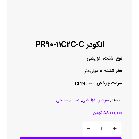
انکودر PR90-11C2C-C
نوع:
شفت، افزایشی
قطر شفت:
10 میلی‌متر
سرعت چرخش:
6000 RPM
دسته:
هوهنر
,
افزایشی
,
شفت
,
صنعتی
58,000,000
تومان
انکودر
PR90-
11C2C-