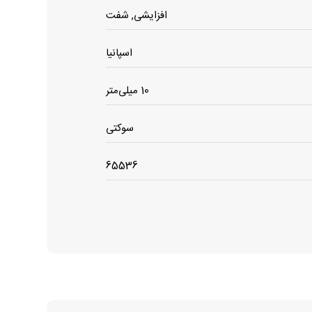
افزایشی, شفت
اسپانیا
10 میلی‌متر
سوکتی
65536