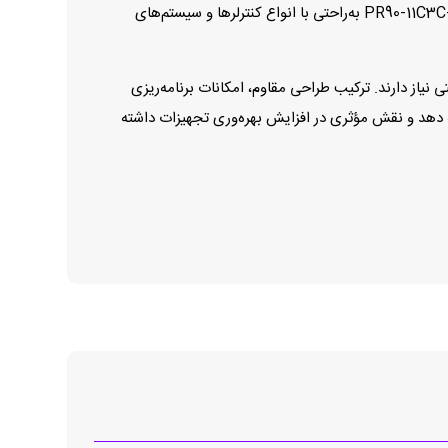
تغذیه چندولتاژی 5 تا 30 ولت، امکان تنظیم موقعیت سیگنال مرجع از 0 تا 360 درجه و استفاده از کانکتور صنعتی M23 باعث می‌شود PR90-11C3C-C به‌راحتی با انواع کنترلرها و سیستم‌های
فته و دوام صنعتی نیاز دارند. ترکیب طراحی مقاوم، امکانات برنامه‌ریزی
ه دهد و نقش مؤثری در افزایش بهره‌وری تجهیزات داشته