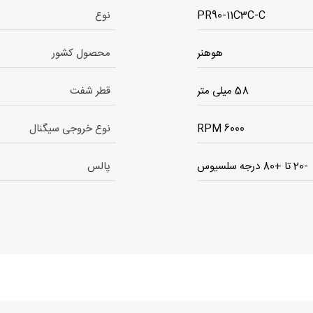
PR90-11C3C-C
نوع
هوهنر
محصول کشور
58 میلی متر
قطر شفت
6000 RPM
نوع خروجی سیگنال
-20 تا +80 درجه سلسیوس
پالس