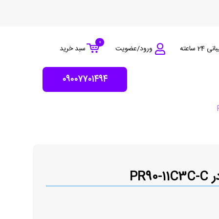
0
 24 ساعته
ورود/عضویت
سبد خرید
09007701494
PR90-1