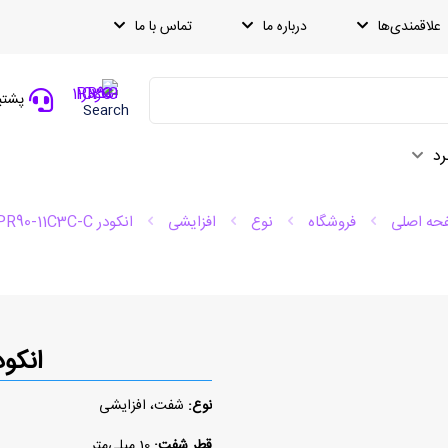
علاقمندی‌ها
درباره ما
تماس با ما
پشتیبانی
Search
رد
حه اصلی
فروشگاه
نوع
افزایشی
انکودر PR90-11C3C-C
انکودر 1C3C-C
نوع:
شفت، افزایشی
قطر شفت:
10 میلی‌متر