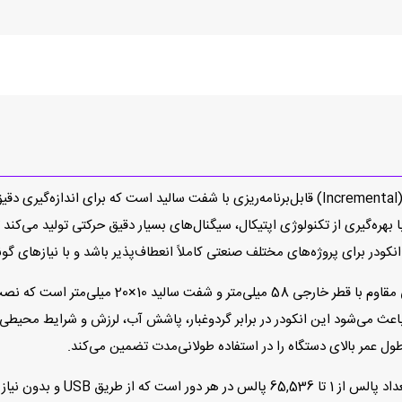
انکودر PR90-11C3C-C برند Hohner یک انکودر افزایشی (Incremental) قابل‌برنامه‌ریزی با شفت سا
 شده است. این مدل از سری PR90 بوده و با بهره‌گیری از تکنولوژی اپتیکال، سیگنال‌های بسیار دقیق ح
انکودر برای پروژه‌های مختلف صنعتی کاملاً انعطاف‌پذیر باشد و با نیازهای
از نظر ساختار مکانیکی، PR90-11C3C-C دارای بدنه صنعتی 
ومینیومی، شفت استیل ضدزنگ و کلاس حفاظتی IP65 باعث می‌شود این انکودر در برابر گردوغبار، پاشش آ
یکی از مهم‌ترین ویژگی‌های این مد