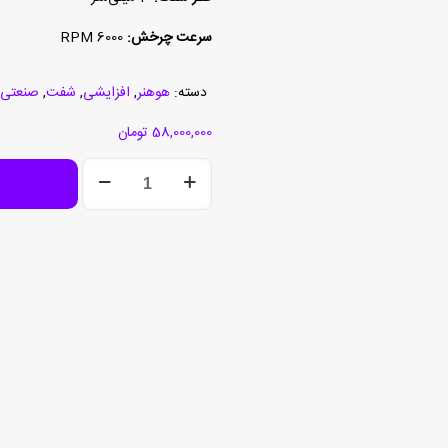
سرعت چرخش:
6000 RPM
دسته:
هوهنر
,
افزایشی
,
شفت
,
صنعتی
58,000,000
تومان
انکودر
PR90-
11C3C-
C
عدد