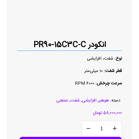
انکودر PR90-15C3C-C
نوع:
شفت، افزایشی
قطر شفت:
10 میلی‌متر
سرعت چرخش:
6000 RPM
دسته:
هوهنر
,
افزایشی
,
شفت
,
صنعتی
58,000,000
تومان
انکودر
PR90-
15C3C-