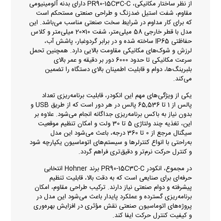
از نظر ساختار مکانیکی، PR90-15C3C-C دارای بدنه آلومینیومی
مقاوم، شفت استیل ضدزنگ و طراحی صنعتی مستحکم است
که برای کار مداوم در شرایط سخت صنعتی مناسب می‌باشد. این
مدل با قطر خارجی 58 میلی‌متر، شفت 10×20 میلی‌متر و کلاس
حفاظتی IP65 ساخته شده و در برابر گردوغبار، پاشش آب،
لرزش و شوک‌های مکانیکی مقاومت بالایی دارد. همچنین تحمل
سرعت مکانیکی تا حدود 6000 دور بر دقیقه و عمر بالای
بلبرینگ‌ها، دوام و قابلیت اطمینان بالای دستگاه را تضمین
می‌کند.
یکی از ویژگی‌های مهم این انکودر، قابلیت برنامه‌ریزی تعداد
پالس از 1 تا 65,536 پالس در هر دور است که از طریق USB و
بدون نیاز به باکس برنامه‌ریزی جداگانه انجام می‌شود. علاوه بر
این، تغذیه چند ولتاژی 5 تا 30 ولت و امکان تنظیم موقعیت
سیگنال مرجع از 0 تا 360 درجه، باعث می‌شود این مدل
به‌راحتی با انواع کنترلرها و سیستم‌های اتوماسیون یکپارچه شود
و کنترل حرکت نرم‌تر و دقیق‌تری فراهم گردد.
در مجموع، انکودر PR90-15C3C-C برند Hohner انتخابی
حرفه‌ای برای صنایعی است که به دقت بالا، قابلیت تنظیم
پیشرفته و دوام صنعتی نیاز دارند. ترکیب طراحی مقاوم، امکان
برنامه‌ریزی گسترده و عملکرد پایدار باعث می‌شود این مدل در
پروژه‌های اتوماسیون صنعتی نقش مؤثری در افزایش بهره‌وری
و کیفیت کنترل حرکت ایفا کند.