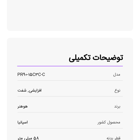
توضیحات تکمیلی
مدل
PR90-15C3C-C
نوع
افزایشی, شفت
برند
هوهنر
محصول کشور
اسپانیا
قطر بدنه
58 میلی متر