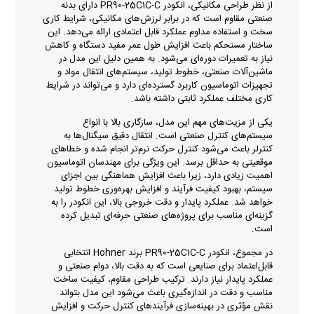
از نظر طراحی مکانیکی، انکودر PR90-25C1C-C دارای بدنه
صنعتی مقاوم است که در برابر لرزش‌های مکانیکی، شرایط کاری
سخت و استفاده مداوم عملکرد قابل اعتمادی ارائه می‌دهد. این
ساختار مستحکم باعث افزایش طول عمر مفید دستگاه و کاهش
نیاز به تعمیرات دوره‌ای می‌شود. به همین دلیل این مدل در
ماشین‌آلات صنعتی، خطوط تولید، سیستم‌های انتقال مواد و
تجهیزات اتوماسیون کاربرد گسترده‌ای دارد و می‌تواند در شرایط
کاری مختلف عملکرد ثابتی داشته باشد.
یکی از مزیت‌های مهم این مدل، سازگاری بالا با انواع
سیستم‌های کنترل صنعتی است. انتقال دقیق سیگنال‌ها به
کنترلر باعث می‌شود کنترل حرکت نرم‌تر انجام شده و خطاهای
موقعیتی به حداقل برسد. این ویژگی برای مهندسان اتوماسیون
اهمیت زیادی دارد، زیرا باعث افزایش هماهنگی بین اجزای
سیستم، بهبود کیفیت فرآیند و افزایش بهره‌وری خطوط تولید
خواهد شد. عملکرد پایدار و دقت خروجی بالا، این انکودر را به
گزینه‌ای مناسب برای پروژه‌های صنعتی حرفه‌ای تبدیل کرده
است.
در مجموع، انکودر PR90-25C1C-C برند Hohner انتخابی
قابل‌اعتماد برای صنایعی است که به دقت بالا، دوام صنعتی و
عملکرد پایدار نیاز دارند. ترکیب طراحی مقاوم، کیفیت ساخت
مناسب و دقت در اندازه‌گیری باعث می‌شود این مدل بتواند
نقش مؤثری در بهینه‌سازی فرآیندهای کنترل حرکت و افزایش