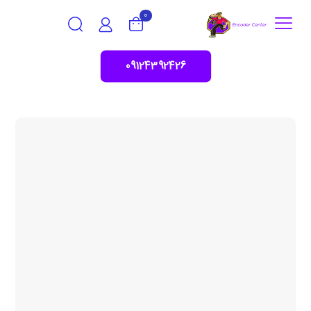
0
09124392426