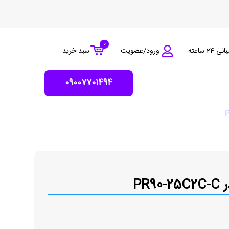
0
 24 ساعته
ورود/عضویت
سبد خرید
09007701494
PR90-