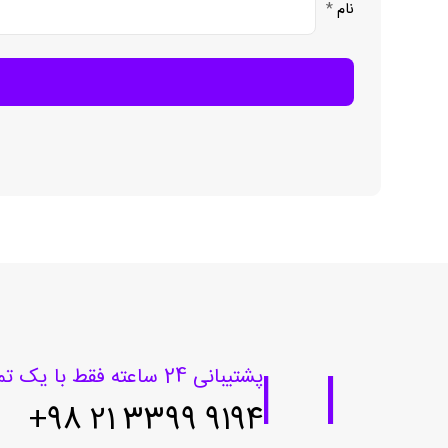
نام
*
پشتیبانی 24 ساعته فقط با یک تماس
9194 3399 21 98+