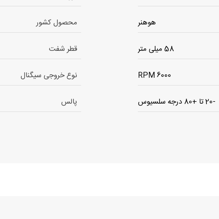
هوهنر
محصول کشور
58 میلی متر
قطر شفت
6000 RPM
نوع خروجی سیگنال
-20 تا +80 درجه سلسیوس
پالس