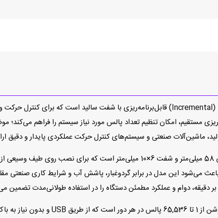
انکودر PR90-25C2C-C برند Hohner یک انکودر افزایشی (Incremental) قابل‌برنامه‌ریزی با شفت 
P بوده و با قابلیت برنامه‌ریزی مستقیم، امکان تنظیم تعداد پالس مورد نیاز سیستم را فراهم
ید، ماشین‌آلات صنعتی و سیستم‌های کنترل حرکت عملکردی پایدار و دقیق ارائ
از نظر ساختار مکانیکی، PR90-25C2C-C دارای قطر خارجی 58 میلی‌متر و شفت 6×10 میلی‌م
ومینیومی، شفت استیل ضدزنگ و کلاس حفاظتی IP65 باعث می‌شود این مدل در برابر گردوغبار، پاشش آب و ش
یکی از ویژگی‌های مهم این انکودر، قابلیت برنام