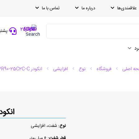
علاقمندی‌ها
درباره ما
تماس با ما
پشتیبانی
Search
رد
ه اصلی
فروشگاه
نوع
افزایشی
انکودر PR90-25C2C-C
انکودر 25C2C-C
نوع:
شفت، افزایشی
قطر شفت:
6 میلی‌متر