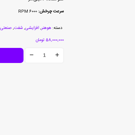
سرعت چرخش:
6000 RPM
دسته:
هوهنر
,
افزایشی
,
شفت
,
صنعتی
58,000,000
تومان
انکودر
PR90-
25C2C-
C
عدد