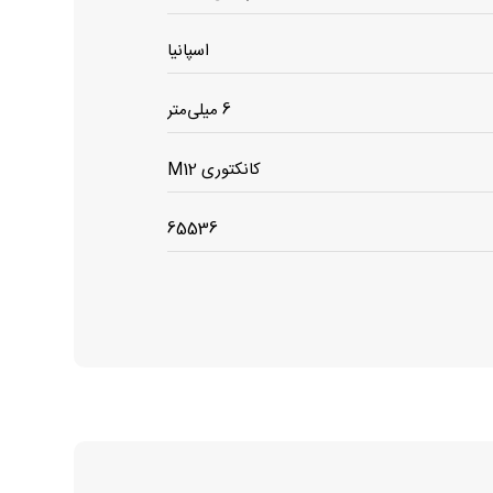
اسپانیا
6 میلی‌متر
کانکتوری M12
65536