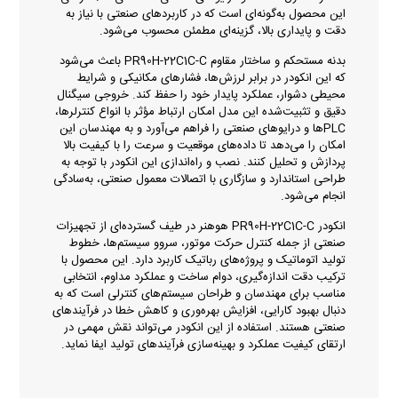
این محصول به‌گونه‌ای است که در کاربردهای صنعتی با نیاز به
دقت و پایداری بالا، گزینه‌ای مطمئن محسوب می‌شود.
بدنه مستحکم و ساختار مقاوم PR90H-22C1C-C باعث می‌شود
که این انکودر در برابر لرزش‌ها، فشارهای مکانیکی و شرایط
محیطی دشوار، عملکرد پایدار خود را حفظ کند. خروجی سیگنال
دقیق و تثبیت‌شده این مدل امکان ارتباط مؤثر با انواع کنترلرها،
PLCها و درایوهای صنعتی را فراهم می‌آورد و به مهندسان این
امکان را می‌دهد تا داده‌های موقعیت و سرعت را با کیفیت بالا
پردازش و تحلیل کنند. نصب و راه‌اندازی این انکودر با توجه به
طراحی استاندارد و سازگاری با اتصالات معمول صنعتی، به‌سادگی
انجام می‌شود.
انکودر PR90H-22C1C-C هوهنر در طیف گسترده‌ای از تجهیزات
صنعتی از جمله کنترل حرکت موتور، سروو سیستم‌ها، خطوط
تولید اتوماتیک و پروژه‌های رباتیک کاربرد دارد. این محصول با
ترکیب دقت اندازه‌گیری، دوام ساخت و عملکرد مداوم، انتخابی
مناسب برای مهندسان و طراحان سیستم‌های کنترلی است که به
دنبال بهبود کارایی، افزایش بهره‌وری و کاهش خطا در فرآیندهای
صنعتی هستند. استفاده از این انکودر می‌تواند نقش مهمی در
ارتقای کیفیت عملکرد و بهینه‌سازی فرآیندهای تولید ایفا نماید.