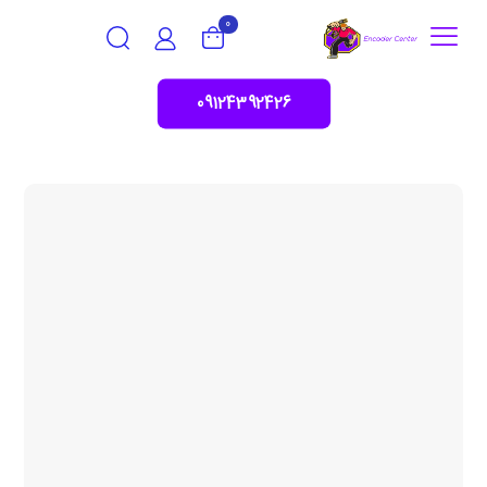
0
09124392426