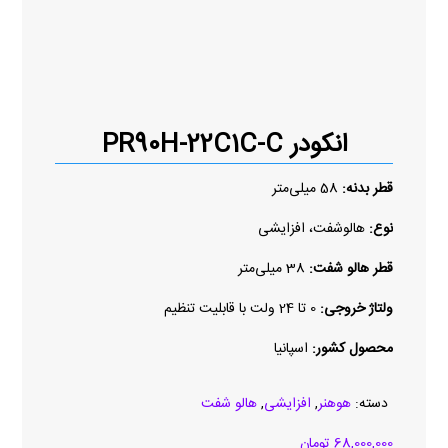
انکودر PR90H-22C1C-C
قطر بدنه:
58 میلی‌متر
نوع:
هالوشفت، افزایشی
قطر هالو شفت:
38 میلی‌متر
ولتاژ خروجی:
0 تا 24 ولت با قابلیت تنظیم
محصول کشور:
اسپانیا
دسته:
هوهنر
,
افزایشی
,
هالو شفت
68,000,000
تومان