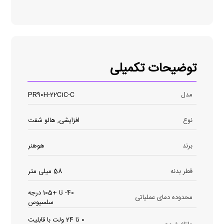
توضیحات تکمیلی
مدل
PR90H-22C1C-C
نوع
افزایشی, هالو شفت
برند
هوهنر
قطر بدنه
58 میلی متر
40- تا +105 درجه
محدوده دمای عملیاتی
سلسیوس
0 تا 24 ولت با قابلیت