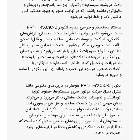
باعث می‌شود سیستم‌های کنترلی بتوانند پاسخ‌دهی بهینه‌تر و
دقیق‌تری داشته باشند، که در نهایت منجر به بهبود عملکرد کلی
ماشین‌آلات و خط تولید می‌شود.
ساختار مستحکم و طراحی مقاوم انکودر PR90H‑2XC1C‑C
باعث می‌شود تا در مواجهه با شرایط سخت محیطی، لرزش‌های
مکانیکی، شوک‌ها و نوسانات دمایی عملکرد پایدار و قابل‌اعتمادی
ارائه نماید. خروجی سیگنال دقیق و تثبیت‌شده این مدل ارتباطی
مطمئن با انواع تجهیزات کنترلی را فراهم می‌آورد و به مهندسان
این امکان را می‌دهد تا داده‌های موقعیت و سرعت را با وضوح
بالا دریافت و تحلیل کنند. طراحی استاندارد و سازگاری با
اتصالات صنعتی مرسوم نیز نصب و راه‌اندازی این انکودر را ساده
و سریع می‌سازد.
انکودر PR90H-2XC1C-C هوهنر در کاربردهای متنوعی مانند
کنترل دقیق حرکت موتور، سروو سیستم‌ها، خطوط تولید
اتوماتیک و تجهیزات رباتیک صنعتی به‌کار می‌رود و می‌تواند
نقش مهمی در بهبود کیفیت عملکرد و افزایش بهره‌وری ایفا
نماید. ترکیب دقت بالا، دوام ساخت و عملکرد قابل‌اعتماد این
محصول، آن را به انتخابی مناسب برای مهندسان، طراحان
سیستم‌های اتوماسیون و پروژه‌های صنعتی تبدیل کرده است که
به افزایش دقت عملکردی و کاهش خطا در فرآیندهای تولید
اهمیت می‌دهند.