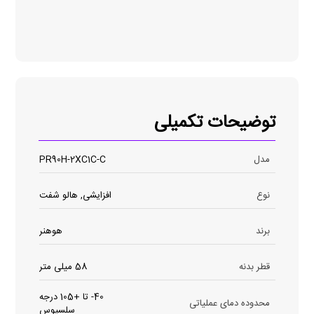
توضیحات تکمیلی
مدل
PR90H-2XC1C-C
نوع
افزایشی, هالو شفت
برند
هوهنر
قطر بدنه
58 میلی متر
40- تا +105 درجه
محدوده دمای عملیاتی
سلسیوس