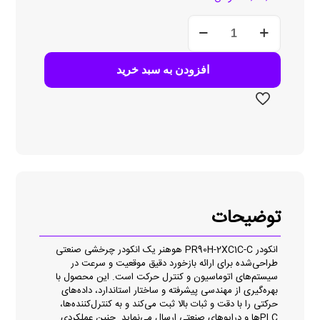
انکودر
PR90H-
2XC1C-
C
افزودن به سبد خرید
عدد
توضیحات
انکودر PR90H-2XC1C-C هوهنر یک انکودر چرخشی صنعتی
طراحی‌شده برای ارائه بازخورد دقیق موقعیت و سرعت در
سیستم‌های اتوماسیون و کنترل حرکت است. این محصول با
بهره‌گیری از مهندسی پیشرفته و ساختار استاندارد، داده‌های
حرکتی را با دقت و ثبات بالا ثبت می‌کند و به کنترل‌کننده‌ها،
PLCها و درایوهای صنعتی ارسال می‌نماید. چنین عملکردی