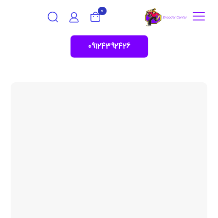
0
09124392426