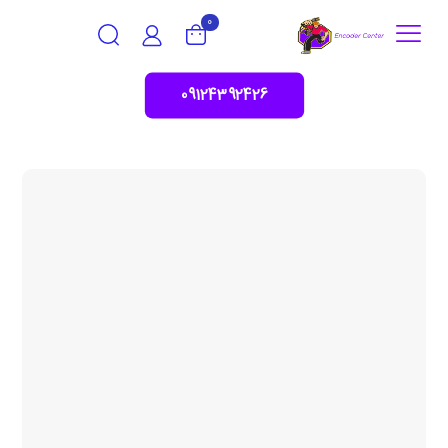
0
09124392426