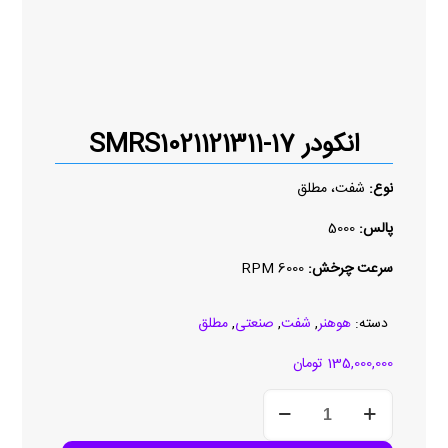
انکودر SMRS1021121311-17
نوع:
شفت، مطلق
پالس:
5000
سرعت چرخش:
6000 RPM
دسته:
هوهنر
,
شفت
,
صنعتی
,
مطلق
135,000,000
تومان
انکودر
SMRS1021121311-
17