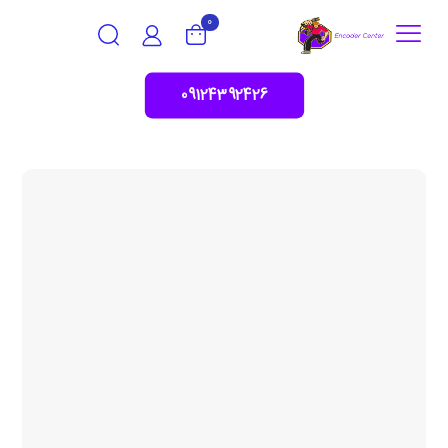
0
09124392426