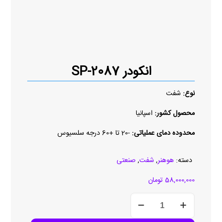
انکودر SP-2087
نوع:
شفت
محصول کشور:
اسپانیا
محدوده دمای عملیاتی:
-20 تا +60 درجه سلسیوس
دسته:
هوهنر
,
شفت
,
صنعتی
58,000,000
تومان
انکودر
SP-
2087