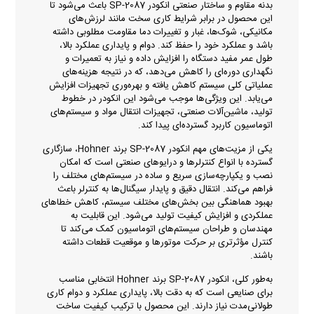
بدنه مقاوم و ساختار صنعتی انکودر SP-2087 باعث می‌شود تا
این محصول در برابر شرایط کاری سخت مانند لرزش‌های
مکانیکی، شوک‌ها، غبار و تغییرات دما مقاومت مطلوبی داشته
باشد و عملکرد خود را حفظ کند. دوام و پایداری عملکرد بالا،
طول عمر مفید دستگاه را افزایش داده و نیاز به تعمیرات و
نگهداری دوره‌ای را کاهش می‌دهد، که در نتیجه هزینه‌های
عملیاتی کلی سیستم کاهش یافته و بهره‌وری تجهیزات افزایش
می‌یابد. این ویژگی‌ها موجب می‌شود این انکودر در خطوط
تولید، ماشین‌آلات صنعتی، تجهیزات انتقال مواد و سیستم‌های
اتوماسیون کاربرد گسترده‌ای پیدا کند.
یکی از مزیت‌های مهم انکودر SP-2087 برند Hohner، سازگاری
گسترده با انواع کنترلرها و درایوهای صنعتی است که امکان
نصب و یکپارچه‌سازی سریع و ساده در سیستم‌های مختلف را
فراهم می‌کند. انتقال دقیق و پایدار سیگنال‌ها به کنترلر باعث
بهبود هماهنگی بین بخش‌های مختلف سیستم، کاهش خطاهای
عملکردی و افزایش کیفیت تولید می‌شود. این قابلیت به
مهندسان و طراحان سیستم‌های اتوماسیون کمک می‌کند تا
کنترل مؤثرتری بر حرکت موتورها و موقعیت قطعات داشته
باشند.
به‌طور کلی، انکودر SP-2087 برند Hohner انتخابی مناسب
برای صنایعی است که به دقت بالا، پایداری عملکرد و دوام کاری
طولانی‌مدت نیاز دارند. این محصول با ترکیب کیفیت ساخت