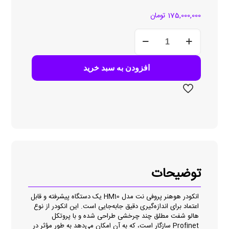
175,000,000
تومان
انکودر
هوهنر
پروفی
نت
افزودن به سبد خرید
مدل
HM10
عدد
توضیحات
انکودر هوهنر پروفی نت مدل HM10 یک دستگاه پیشرفته و قابل
اعتماد برای اندازه‌گیری دقیق جابه‌جایی است. این انکودر از نوع
هالو شفت مطلق چند چرخشی طراحی شده و با پروتکل
Profinet سازگار است، که به آن امکان می‌دهد به طور مؤثر در