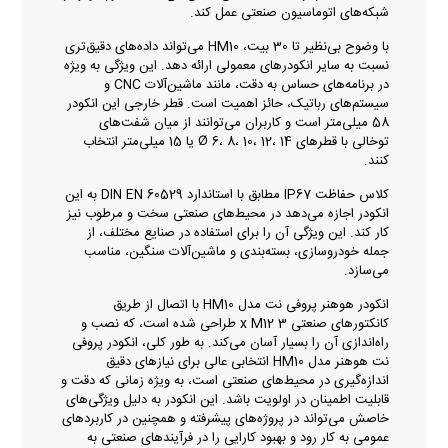
شبکه‌های اتوماسیون صنعتی عمل کند.
با وضوح بی‌نظیر تا 30 بیت، HM10 می‌تواند داده‌های دقیق‌تری
نسبت به سایر انکودرهای معمولی ارائه دهد. این ویژگی به ویژه
در برنامه‌های حساس به دقت، مانند ماشین‌آلات CNC و
سیستم‌های رباتیک، حائز اهمیت است. قطر خارجی این انکودر
58 میلی‌متر است و کاربران می‌توانند از میان شفت‌های
توخالی با قطرهای Ø 6، 8، 10، 12، 14 یا 15 میلی‌متر انتخاب
کنند.
کلاس حفاظت IP67 مطابق با استاندارد DIN EN 60529 به این
انکودر اجازه می‌دهد در محیط‌های صنعتی سخت و مرطوب نیز
کار کند. این ویژگی آن را برای استفاده در صنایع مختلف، از
جمله خودروسازی، بسته‌بندی و ماشین‌آلات سنگین، مناسب
می‌سازد.
انکودر هوهنر پروفی نت مدل HM10 با اتصال از طریق
کانکتورهای صنعتی 3 x M12 طراحی شده است، که نصب و
راه‌اندازی آن را بسیار آسان می‌کند. به طور کلی، انکودر پروفی
نت هوهنر مدل HM10 انتخابی عالی برای نیازهای دقیق
اندازه‌گیری در محیط‌های صنعتی است، به ویژه زمانی که دقت و
قابلیت اطمینان در اولویت باشد. این انکودر به دلیل ویژگی‌های
خاصش می‌تواند در پروژه‌های پیشرفته و همچنین در کاربردهای
عمومی به کار رود و بهبود کارایی را در فرآیندهای صنعتی به