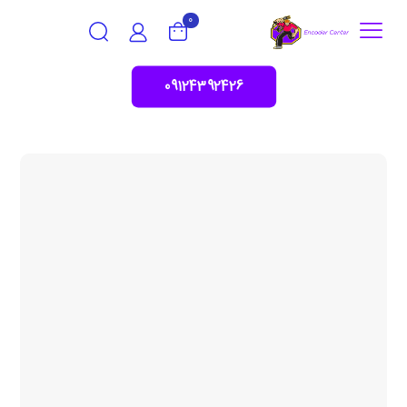
0
09124392426