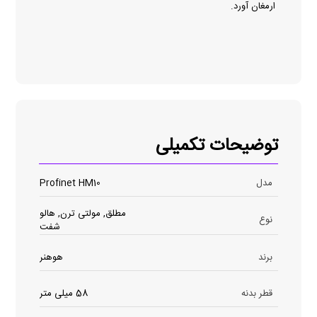
ارمغان آورد.
توضیحات تکمیلی
مدل
Profinet HM10
مطلق, مولتی ترن, هالو
نوع
شفت
برند
هوهنر
قطر بدنه
58 میلی متر