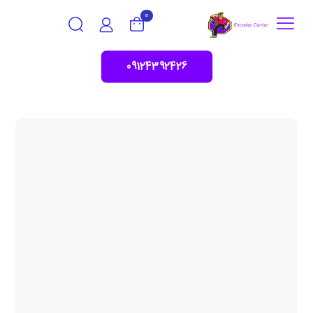
0
09124392426