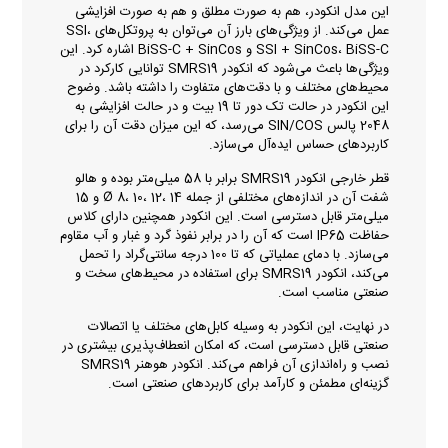
این مدل انکودر، هم به صورت مطلق و هم به صورت افزایشی
عمل می‌کند. از ویژگی‌های بارز آن می‌توان به پروتکل‌های SSI،
SSI + SinCos، BiSS-C و BiSS-C + SinCos اشاره کرد. این
ویژگی‌ها باعث می‌شود که انکودر SMRS19 توانایی کارکرد در
محیط‌های مختلف و با دقت‌های متفاوت را داشته باشد. وضوح
این انکودر در حالت تک دور تا 19 بیت و در حالت افزایشی به
2048 پالس SIN/COS می‌رسد، که این میزان دقت آن را برای
کاربردهای حساس ایده‌آل می‌سازد.
قطر خارجی انکودر SMRS19 برابر با 58 میلی‌متر بوده و هالو
شفت آن در اندازه‌های مختلفی از جمله Ø 8، 10، 12، 14 و 15
میلی‌متر قابل دسترسی است. این انکودر همچنین دارای کلاس
حفاظت IP65 است که آن را در برابر نفوذ گرد و غبار و آب مقاوم
می‌سازد. با دمای عملیاتی که تا 100 درجه سانتی‌گراد را تحمل
می‌کند، انکودر SMRS19 برای استفاده در محیط‌های سخت و
صنعتی مناسب است.
در نهایت، این انکودر به وسیله کابل‌های مختلف یا اتصالات
صنعتی قابل دسترسی است، که امکان انعطاف‌پذیری بیشتری در
نصب و راه‌اندازی آن فراهم می‌کند. انکودر هوهنر SMRS19
گزینه‌ای مطمئن و کارآمد برای کاربردهای صنعتی است.