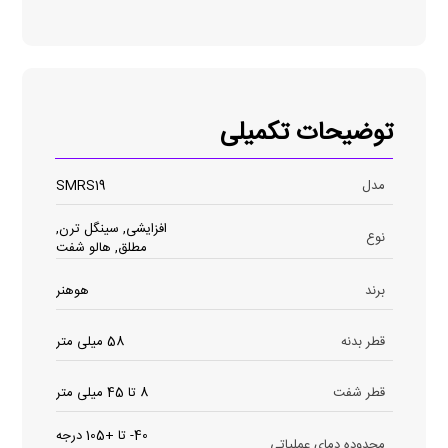
توضیحات تکمیلی
مدل
SMRS19
افزایشی, سینگل ترن,
نوع
مطلق, هالو شفت
برند
هوهنر
قطر بدنه
58 میلی متر
قطر شفت
8 تا 45 میلی متر
40- تا +105 درجه
محدوده دمای عملیاتی