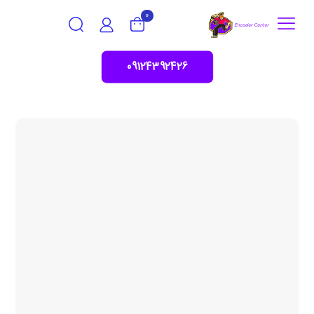
0
09124392426