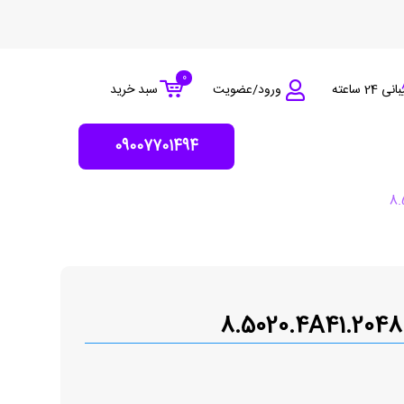
0
 24 ساعته
ورود/عضویت
سبد خرید
09007701494