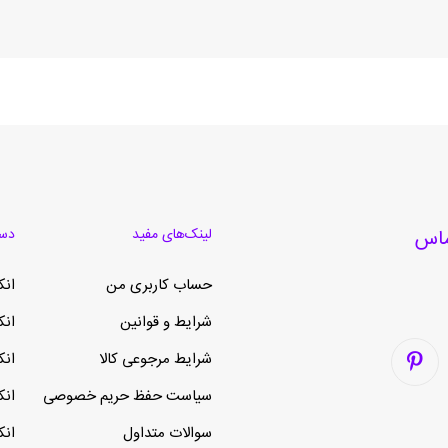
لینک‌های مفید
دست
حساب کاربری من
انک
شرایط و قوانین
انک
شرایط مرجوعی کالا
انک
سیاست حفظ حریم خصوصی
انک
سوالات متداول
انک