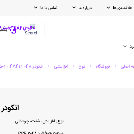
علاقمندی‌ها
درباره ما
تماس با ما
پشتیبانی
Search
رد
 اصلی
فروشگاه
نوع
افزایشی
انکودر 8.5020.4A41.2048
انکودر 8.5020.4A41.2048
نوع:
افزایش، شفت، چرخشی
سرعت چرخش:
2048 PPR