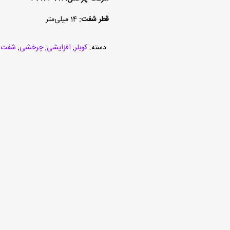
قطر شفت:
14 میلی‌متر
دسته:
کوبلر
,
افزایشی
,
چرخشی
,
شفت
,