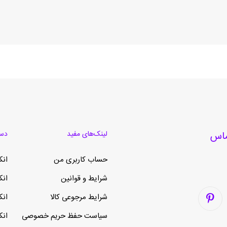
لینک‌های مفید
دست
حساب کاربری من
انک
شرایط و قوانین
انک
شرایط مرجوعی کالا
انک
سیاست حفظ حریم خصوصی
انک