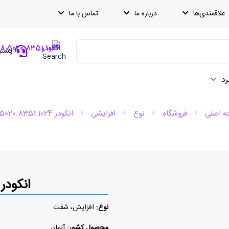
علاقمندی‌ها
درباره ما
تماس با ما
پشتیبانی
Search
رد
 اصلی
فروشگاه
نوع
افزایشی
انکودر 8.5020.8351.1024
انکودر .5020.8351.1024
نوع:
افزایش، شفت
محصول کشور:
آلمان