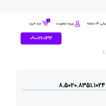
0
 24 ساعته
ورود/عضویت
سبد خرید
09007701494
8